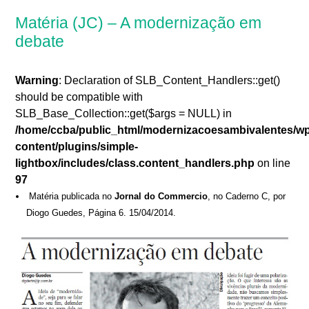
Matéria (JC) – A modernização em
debate
Warning
: Declaration of SLB_Content_Handlers::get()
should be compatible with
SLB_Base_Collection::get($args = NULL) in
/home/ccba/public_html/modernizacoesambivalentes/w
content/plugins/simple-
lightbox/includes/class.content_handlers.php
on line
97
Matéria publicada no
Jornal do Commercio
, no Caderno C, por
Diogo Guedes, Página 6. 15/04/2014.