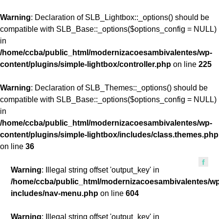
Warning
: Declaration of SLB_Lightbox::_options() should be
compatible with SLB_Base::_options($options_config = NULL)
in
/home/ccba/public_html/modernizacoesambivalentes/wp-
content/plugins/simple-lightbox/controller.php
on line
225
Warning
: Declaration of SLB_Themes::_options() should be
compatible with SLB_Base::_options($options_config = NULL)
in
/home/ccba/public_html/modernizacoesambivalentes/wp-
content/plugins/simple-lightbox/includes/class.themes.php
on line
36
Warning
: Illegal string offset 'output_key' in
/home/ccba/public_html/modernizacoesambivalentes/w
includes/nav-menu.php
on line
604
Warning
: Illegal string offset 'output_key' in