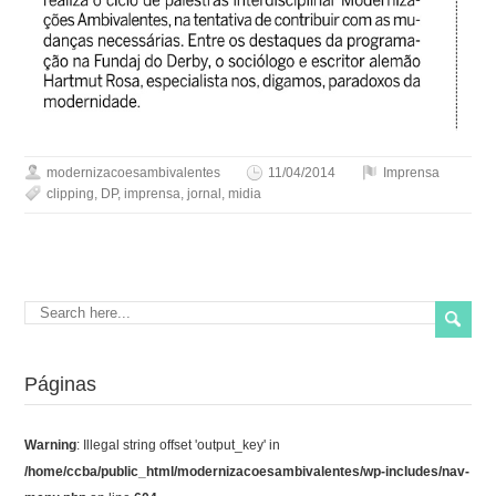
modernizacoesambivalentes
11/04/2014
Imprensa
clipping
,
DP
,
imprensa
,
jornal
,
midia
Páginas
Warning
: Illegal string offset 'output_key' in
/home/ccba/public_html/modernizacoesambivalentes/wp-includes/nav-