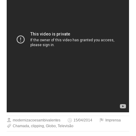
modernizacoesambivalentes
15/04/2014
Imprensa
Chamada
,
clipping
,
Globo
,
Televisão