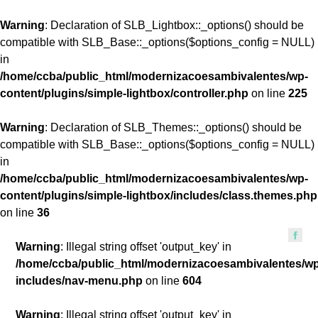
Warning
: Declaration of SLB_Lightbox::_options() should be
compatible with SLB_Base::_options($options_config = NULL)
in
/home/ccba/public_html/modernizacoesambivalentes/wp-
content/plugins/simple-lightbox/controller.php
on line
225
Warning
: Declaration of SLB_Themes::_options() should be
compatible with SLB_Base::_options($options_config = NULL)
in
/home/ccba/public_html/modernizacoesambivalentes/wp-
content/plugins/simple-lightbox/includes/class.themes.php
on line
36
Warning
: Illegal string offset 'output_key' in
/home/ccba/public_html/modernizacoesambivalentes/w
includes/nav-menu.php
on line
604
Warning
: Illegal string offset 'output_key' in