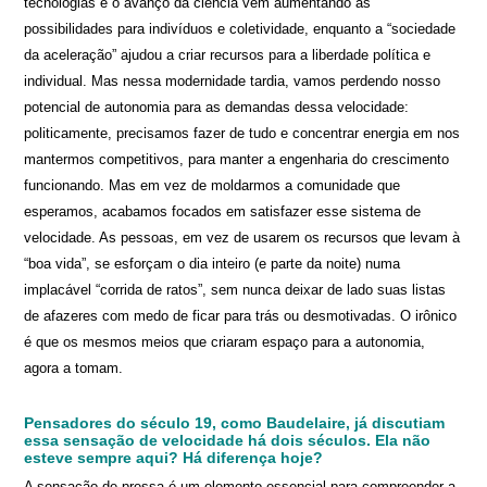
tecnologias e o avanço da ciência vêm aumentando as
possibilidades para indivíduos e coletividade, enquanto a “sociedade
da aceleração” ajudou a criar recursos para a liberdade política e
individual. Mas nessa modernidade tardia, vamos perdendo nosso
potencial de autonomia para as demandas dessa velocidade:
politicamente, precisamos fazer de tudo e concentrar energia em nos
mantermos competitivos, para manter a engenharia do crescimento
funcionando. Mas em vez de moldarmos a comunidade que
esperamos, acabamos focados em satisfazer esse sistema de
velocidade. As pessoas, em vez de usarem os recursos que levam à
“boa vida”, se esforçam o dia inteiro (e parte da noite) numa
implacável “corrida de ratos”, sem nunca deixar de lado suas listas
de afazeres com medo de ficar para trás ou desmotivadas. O irônico
é que os mesmos meios que criaram espaço para a autonomia,
agora a tomam.
Pensadores do século 19, como Baudelaire, já discutiam
essa sensação de velocidade há dois séculos. Ela não
esteve sempre aqui? Há diferença hoje?
A sensação de pressa é um elemento essencial para compreender a