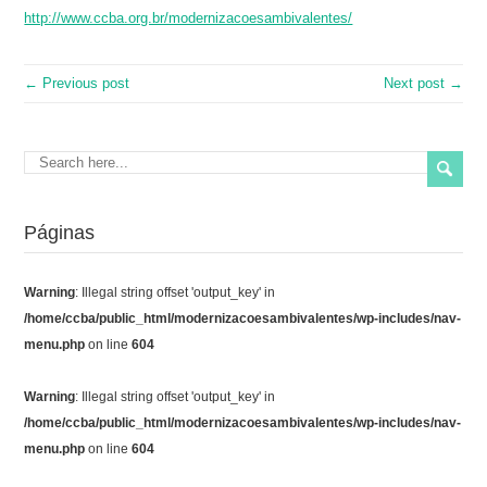
http://www.ccba.org.br/modernizacoesambivalentes/
← Previous post
Next post →
Páginas
Warning
: Illegal string offset 'output_key' in
/home/ccba/public_html/modernizacoesambivalentes/wp-includes/nav-
menu.php
on line
604
Warning
: Illegal string offset 'output_key' in
/home/ccba/public_html/modernizacoesambivalentes/wp-includes/nav-
menu.php
on line
604