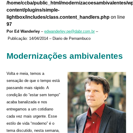
/home/ccba/public_html/modernizacoesambivalentes/w
content/plugins/simple-
lightbox/includes/class.content_handlers.php
on line
97
Por Ed Wanderley
–
edwanderley.pe@dabr.com.br
–
Publicação: 14/04/2014 – Diario de Pernambuco
Modernizações ambivalentes
Volta e meia, temos a
sensação de que o tempo está
passando mais rápido. A
condição do “estar sem tempo”
acaba banalizada e nos
entregamos a um cotidiano
cada vez mais urgente. Esse
estilo de vida “moderno” é o
tema discutido, nesta semana,