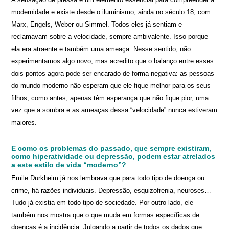
modernidade e existe desde o iluminismo, ainda no século 18, com
Marx, Engels, Weber ou Simmel. Todos eles já sentiam e
reclamavam sobre a velocidade, sempre ambivalente. Isso porque
ela era atraente e também uma ameaça. Nesse sentido, não
experimentamos algo novo, mas acredito que o balanço entre esses
dois pontos agora pode ser encarado de forma negativa: as pessoas
do mundo moderno não esperam que ele fique melhor para os seus
filhos, como antes, apenas têm esperança que não fique pior, uma
vez que a sombra e as ameaças dessa “velocidade” nunca estiveram
maiores.
E como os problemas do passado, que sempre existiram,
como hiperatividade ou depressão, podem estar atrelados
a este estilo de vida “moderno”?
Emile Durkheim já nos lembrava que para todo tipo de doença ou
crime, há razões individuais. Depressão, esquizofrenia, neuroses…
Tudo já existia em todo tipo de sociedade. Por outro lado, ele
também nos mostra que o que muda em formas específicas de
doenças é a incidência. Julgando a partir de todos os dados que