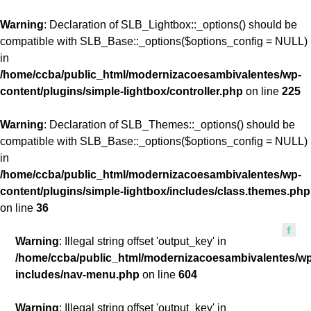
Warning
: Declaration of SLB_Lightbox::_options() should be
compatible with SLB_Base::_options($options_config = NULL)
in
/home/ccba/public_html/modernizacoesambivalentes/wp-
content/plugins/simple-lightbox/controller.php
on line
225
Warning
: Declaration of SLB_Themes::_options() should be
compatible with SLB_Base::_options($options_config = NULL)
in
/home/ccba/public_html/modernizacoesambivalentes/wp-
content/plugins/simple-lightbox/includes/class.themes.php
on line
36
Warning
: Illegal string offset 'output_key' in
/home/ccba/public_html/modernizacoesambivalentes/w
includes/nav-menu.php
on line
604
Warning
: Illegal string offset 'output_key' in