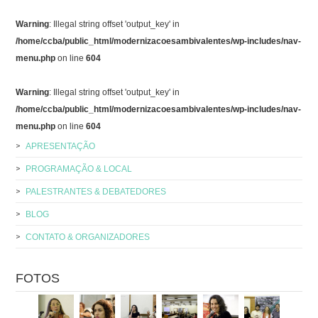
Warning
: Illegal string offset 'output_key' in
/home/ccba/public_html/modernizacoesambivalentes/wp-includes/nav-
menu.php
on line
604
Warning
: Illegal string offset 'output_key' in
/home/ccba/public_html/modernizacoesambivalentes/wp-includes/nav-
menu.php
on line
604
APRESENTAÇÃO
PROGRAMAÇÃO & LOCAL
PALESTRANTES & DEBATEDORES
BLOG
CONTATO & ORGANIZADORES
FOTOS