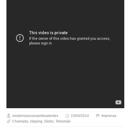
modernizacoesambivalentes
15/04/2014
Imprensa
Chamada
,
clipping
,
Globo
,
Televisão