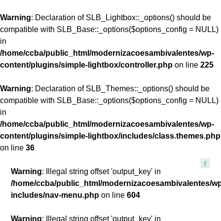
Warning
: Declaration of SLB_Lightbox::_options() should be
compatible with SLB_Base::_options($options_config = NULL)
in
/home/ccba/public_html/modernizacoesambivalentes/wp-
content/plugins/simple-lightbox/controller.php
on line
225
Warning
: Declaration of SLB_Themes::_options() should be
compatible with SLB_Base::_options($options_config = NULL)
in
/home/ccba/public_html/modernizacoesambivalentes/wp-
content/plugins/simple-lightbox/includes/class.themes.php
on line
36
Warning
: Illegal string offset 'output_key' in
/home/ccba/public_html/modernizacoesambivalentes/w
includes/nav-menu.php
on line
604
Warning
: Illegal string offset 'output_key' in