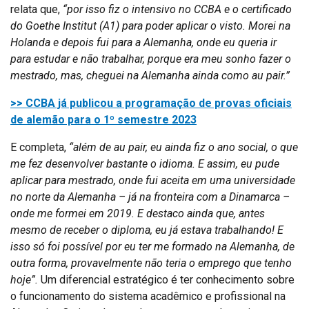
relata que,
“por isso fiz o intensivo no CCBA e o certificado
do Goethe Institut (A1) para poder aplicar o visto. Morei na
Holanda e depois fui para a Alemanha, onde eu queria ir
para estudar e não trabalhar, porque era meu sonho fazer o
mestrado, mas, cheguei na Alemanha ainda como au pair.”
>> CCBA já publicou a programação de provas oficiais
de alemão para o 1º semestre 2023
E completa,
“além de au pair, eu ainda fiz o ano social, o que
me fez desenvolver bastante o idioma. E assim, eu pude
aplicar para mestrado, onde fui aceita em uma universidade
no norte da Alemanha – já na fronteira com a Dinamarca –
onde me formei em 2019. E destaco ainda que, antes
mesmo de receber o diploma, eu já estava trabalhando! E
isso só foi possível por eu ter me formado na Alemanha, de
outra forma, provavelmente não teria o emprego que tenho
hoje”.
Um diferencial estratégico é ter conhecimento sobre
o funcionamento do sistema acadêmico e profissional na