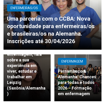
ENFERMEIRAS/OS
Uma parceria com o CCBA: Nova
oportunidade para enfermeiras/os
e brasileiras/os na Alemanha.
ENFERMAGEM
Inscrições até 30/04/2026
Estudante de
enfermagem, fala
sobre a sua
ENFERMAGEM
experiência em
viver, estudar e
Pernambuco &
trabalhar em
Alemanha: Chances
Leipzig
para todas e todos
(Saxônia/Alemanha
2026 – Formação
)
em enfermagem