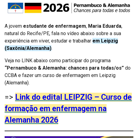
A jovem
estudante de enfermagem
,
Maria Eduarda
,
natural do Recife/PE, fala no vídeo abaixo sobre a sua
experiência em viver, estudar e trabalhar
em Leipzig
(Saxônia/Alemanha)
.
Veja no LINK abaixo como participar do programa
“Pernambuco & Alemanha: chances para todas/os”
do
CCBA e fazer um curso de enfermagem em Leipzig
(Alemanha).
=>
Link do edital LEIPZIG – Curso de
formação em enfermagem na
Alemanha
2026