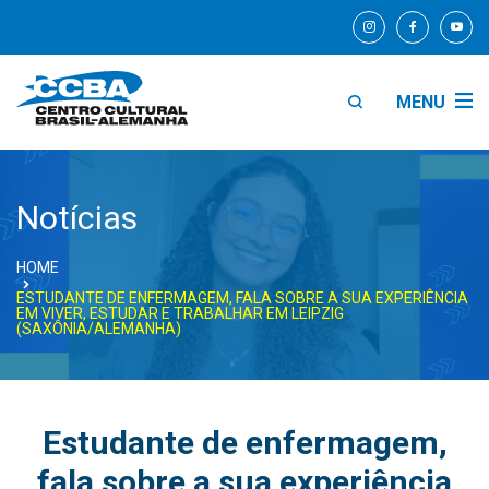
MENU
Notícias
HOME
ESTUDANTE DE ENFERMAGEM, FALA SOBRE A SUA EXPERIÊNCIA
EM VIVER, ESTUDAR E TRABALHAR EM LEIPZIG
(SAXÔNIA/ALEMANHA)
Estudante de enfermagem,
fala sobre a sua experiência