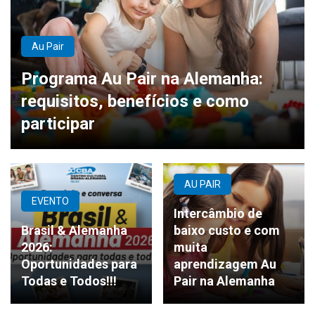
Au Pair
Programa Au Pair na Alemanha:
requisitos, benefícios e como
participar
AU PAIR
EVENTO
Intercâmbio de
Brasil & Alemanha
baixo custo e com
2026:
muita
Oportunidades para
aprendizagem Au
Todas e Todos!!!
Pair na Alemanha