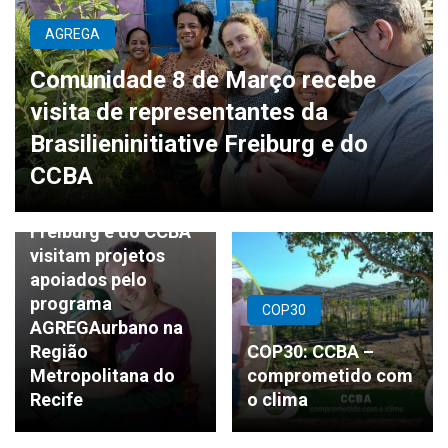
AGREGA
Comunidade 8 de Março recebe
visita de representantes da
Brasilieninitiative Freiburg e do
AGREGA
CCBA
Representantes da
Brasilieninitiative
Freiburg e do CCBA
visitam projetos
apoiados pelo
programa
COP30
AGREGAurbano na
Região
COP30: CCBA –
Metropolitana do
comprometido com
Recife
o clima