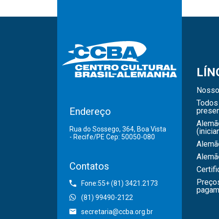
LÍN
Nosso
Todos 
Endereço
presen
Alemã
Rua do Sossego, 364, Boa Vista
(inicia
- Recife/PE Cep: 50050-080
Alemão
Alemã
Contatos
Certif
Preço
Fone:55+ (81) 3421.2173
pagam
(81) 99490-2122
secretaria@ccba.org.br