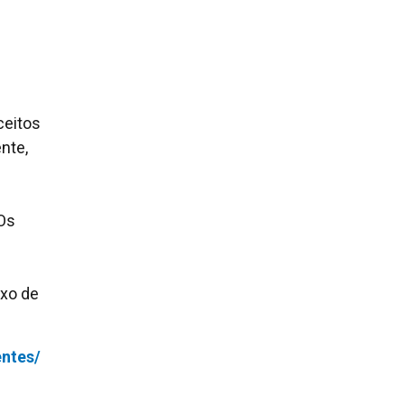
ceitos
nte,
 Os
ixo de
ntes/