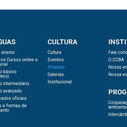
GUAS
CULTURA
INST
 ensino
Cultura
Fale con
os Cursos online e
Eventos
O CCBA
cial
Projetos
Nosso en
o básico
Galerias
Nossa eq
ntes)
Institucional
 intermediário
o avançado
PROG
icados oficiais
Cooperaç
s e formas de
ambiente
ento
Intercâm