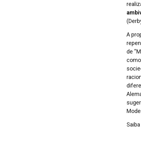
realiz
ambiv
(Derb
A pro
repen
de “M
como 
socie
racio
difer
Alema
suger
Moder
Saiba