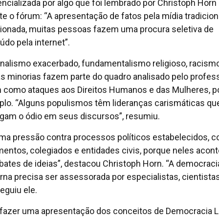
encializada por algo que foi lembrado por Christoph Horn
te o fórum: “A apresentação de fatos pela mídia tradicion
ionada, muitas pessoas fazem uma procura seletiva de
údo pela internet”.
nalismo exacerbado, fundamentalismo religioso, racism
às minorias fazem parte do quadro analisado pelo profess
 como ataques aos Direitos Humanos e das Mulheres, p
lo. “Alguns populismos têm lideranças carismáticas qu
gam o ódio em seus discursos”, resumiu.
ma pressão contra processos políticos estabelecidos, 
mentos, colegiados e entidades civis, porque neles aco
bates de ideias”, destacou Christoph Horn. “A democraci
na precisa ser assessorada por especialistas, cientistas
eguiu ele.
fazer uma apresentação dos conceitos de Democracia Li