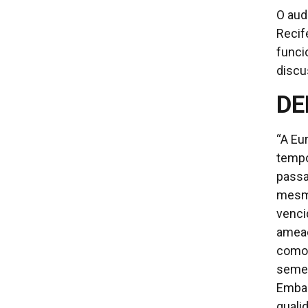
O aud
Recif
funci
discu
DE
“A Eu
tempo
passa
mesmo
venci
ameaç
como 
semel
Embai
quali