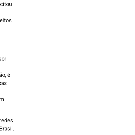
 citou
eitos
sor
ão, é
oas
am
 redes
rasil,