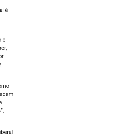
al é
o e
or,
or
e
como
ntecem
a
”,
beral