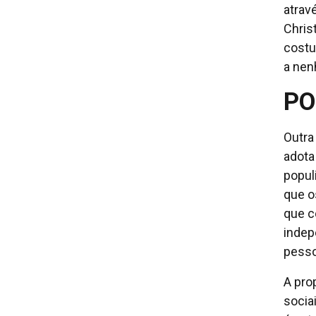
atravé
Chris
costu
a nen
PO
Outra
adota
popul
que o
que c
indep
pesso
A pro
socia