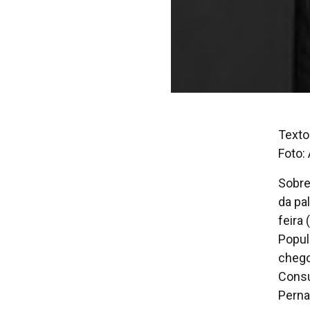
Texto
Foto:
Sobre
da pal
feira
Popul
chego
Consu
Pern