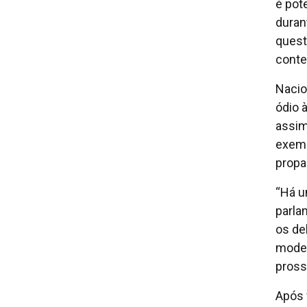
é pot
duran
quest
conte
Nacio
ódio 
assim
exemp
propa
“Há u
parla
os de
moder
pross
Após 