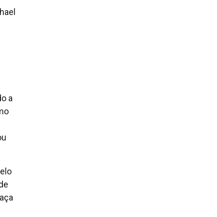
chael
s
do a
omo
ou
elo
 de
faça