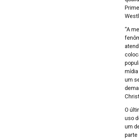
Prime
West
“A me
fenôm
atend
coloc
popul
mídia
um se
demag
Chris
O últ
uso d
um de
parte