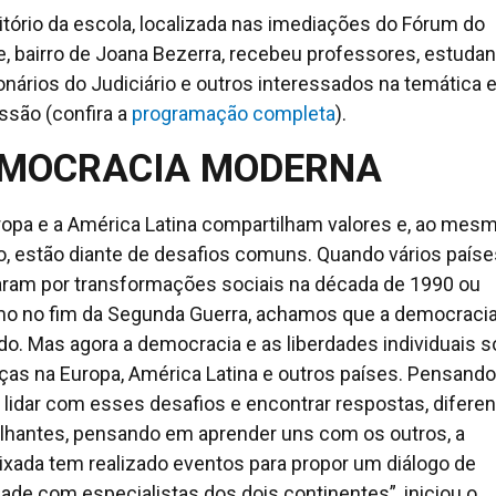
itório da escola, localizada nas imediações do Fórum do
e, bairro de Joana Bezerra, recebeu professores, estudan
onários do Judiciário e outros interessados na temática
ssão (confira a
programação completa
).
MOCRACIA MODERNA
ropa e a América Latina compartilham valores e, ao mes
, estão diante de desafios comuns. Quando vários paíse
ram por transformações sociais na década de 1990 ou
 no fim da Segunda Guerra, achamos que a democracia
do. Mas agora a democracia e as liberdades individuais 
as na Europa, América Latina e outros países. Pensand
lidar com esses desafios e encontrar respostas, diferen
hantes, pensando em aprender uns com os outros, a
xada tem realizado eventos para propor um diálogo de
dade com especialistas dos dois continentes”, iniciou o