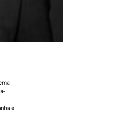
tema
ta-
anha e
e