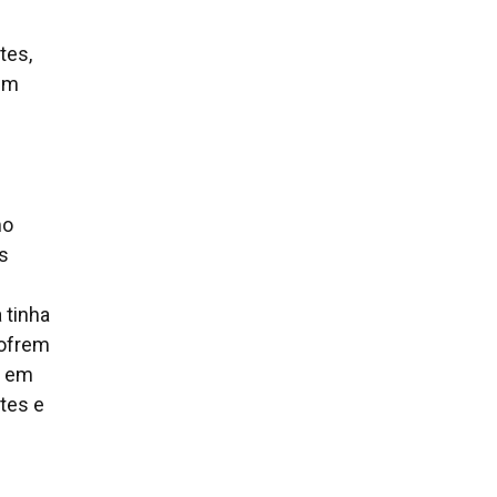
tes,
 em
mo
s
 tinha
sofrem
o em
tes e