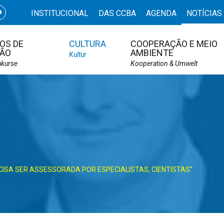
INSTITUCIONAL
DAS CCBA
AGENDA
NOTÍCIAS
OS DE
CULTURA
COOPERAÇÃO E MEIO
ÃO
AMBIENTE
Kultur
hkurse
Kooperation & Umwelt
ISA SER ASSESSORADA POR ESPECIALISTAS, CIENTISTAS”