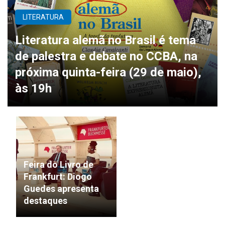
LITERATURA
Literatura alemã no Brasil é tema
de palestra e debate no CCBA, na
próxima quinta-feira (29 de maio),
às 19h
Feira do Livro de
Frankfurt: Diogo
Guedes apresenta
destaques