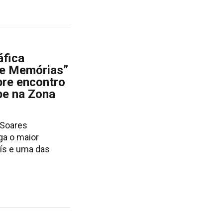
áfica
 e Memórias”
bre encontro
be na Zona
Soares
ga o maior
ís e uma das