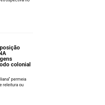
xposição
NA
agens
odo colonial
liana” permeia
e releitura ou