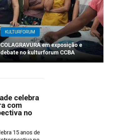
KULTURFORUM
COLAGRAVURA em exposição e
debate no kulturforum CCBA
ade celebra
ira com
pectiva no
lebra 15 anos de
retrospectiva no