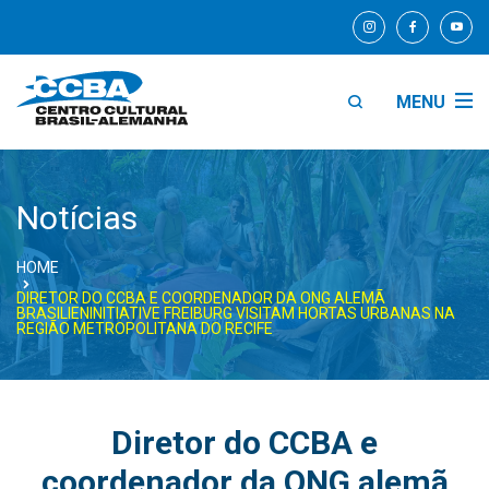
MENU
Notícias
HOME
DIRETOR DO CCBA E COORDENADOR DA ONG ALEMÃ
BRASILIENINITIATIVE FREIBURG VISITAM HORTAS URBANAS NA
REGIÃO METROPOLITANA DO RECIFE
Diretor do CCBA e
coordenador da ONG alemã