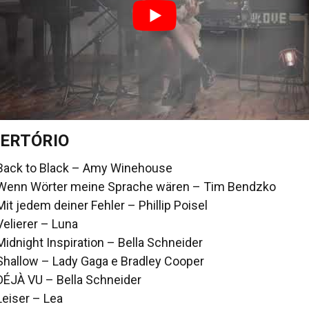
ERTÓRIO
Back to Black – Amy Winehouse
Wenn Wörter meine Sprache wären – Tim Bendzko
Mit jedem deiner Fehler – Phillip Poisel
Velierer – Luna
Midnight Inspiration – Bella Schneider
Shallow – Lady Gaga e Bradley Cooper
DÉJÀ VU – Bella Schneider
Leiser – Lea