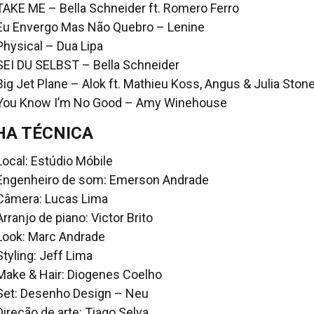
TAKE ME – Bella Schneider ft. Romero Ferro
Eu Envergo Mas Não Quebro – Lenine
Physical – Dua Lipa
SEI DU SELBST – Bella Schneider
Big Jet Plane – Alok ft. Mathieu Koss, Angus & Julia Ston
You Know I’m No Good – Amy Winehouse
HA TÉCNICA
Local: Estúdio Móbile
Engenheiro de som: Emerson Andrade
Câmera: Lucas Lima
Arranjo de piano: Victor Brito
Look: Marc Andrade
Styling: Jeff Lima
Make & Hair: Diogenes Coelho
Set: Desenho Design – Neu
Direção de arte: Tiago Selva