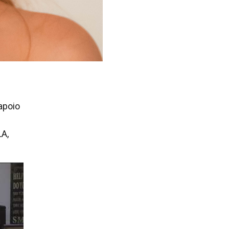
apoio
LA,