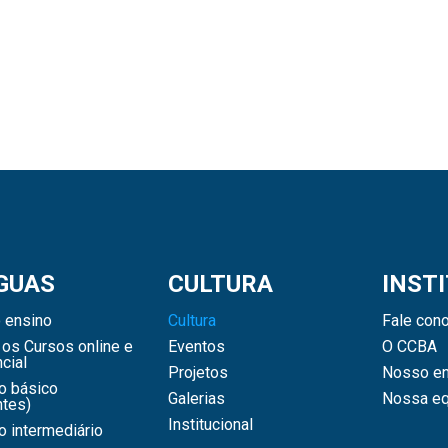
GUAS
CULTURA
INST
 ensino
Cultura
Fale con
os Cursos online e
Eventos
O CCBA
cial
Projetos
Nosso en
o básico
Galerias
Nossa eq
ntes)
Institucional
 intermediário