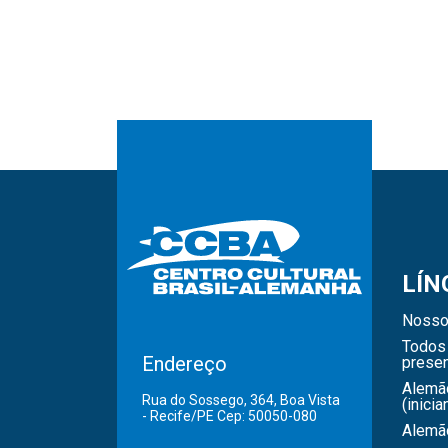
LÍN
Nosso
Todos 
Endereço
presen
Alemã
Rua do Sossego, 364, Boa Vista
(inicia
- Recife/PE Cep: 50050-080
Alemão