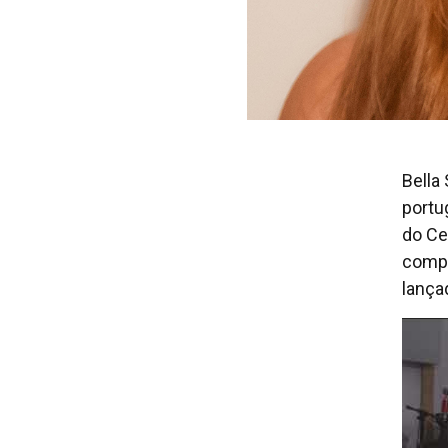
Bella
portu
do Ce
compo
lança