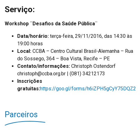
Serviço:
Workshop ¨Desafios da Saúde Pública¨
Data/horário:
terça-feira, 29/11/2016, das 14:30 às
19:00 horas
Local:
CCBA – Centro Cultural Brasil-Alemanha – Rua
do Sossego, 364 – Boa Vista, Recife – PE
Contato/informações:
Christoph Ostendorf
christoph@ccba.org.br | (081) 34212173
Inscrições
gratuitas:
https://goo.gl/forms/h6iZPH5gCyY75DQZ2
Parceiros