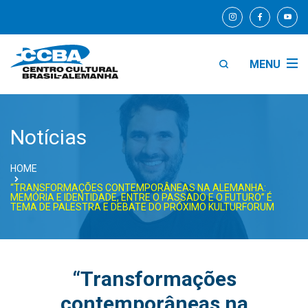
MENU
Notícias
HOME
“TRANSFORMAÇÕES CONTEMPORÂNEAS NA ALEMANHA:
MEMÓRIA E IDENTIDADE, ENTRE O PASSADO E O FUTURO” É
TEMA DE PALESTRA E DEBATE DO PRÓXIMO KULTURFORUM
“Transformações
contemporâneas na