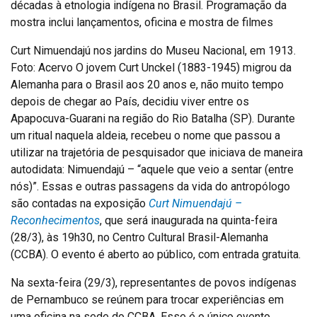
décadas à etnologia indígena no Brasil. Programação da
mostra inclui lançamentos, oficina e mostra de filmes
Curt Nimuendajú nos jardins do Museu Nacional, em 1913.
Foto: Acervo O jovem Curt Unckel (1883-1945) migrou da
Alemanha para o Brasil aos 20 anos e, não muito tempo
depois de chegar ao País, decidiu viver entre os
Apapocuva-Guarani na região do Rio Batalha (SP). Durante
um ritual naquela aldeia, recebeu o nome que passou a
utilizar na trajetória de pesquisador que iniciava de maneira
autodidata: Nimuendajú – “aquele que veio a sentar (entre
nós)”. Essas e outras passagens da vida do antropólogo
são contadas na exposição
Curt Nimuendajú –
Reconhecimentos
, que será inaugurada na quinta-feira
(28/3), às 19h30, no Centro Cultural Brasil-Alemanha
(CCBA). O evento é aberto ao público, com entrada gratuita.
Na sexta-feira (29/3), representantes de povos indígenas
de Pernambuco se reúnem para trocar experiências em
uma oficina na sede do CCBA. Esse é o único evento