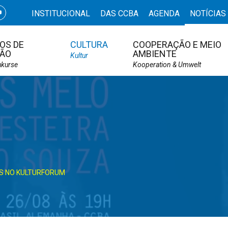
INSTITUCIONAL
DAS CCBA
AGENDA
NOTÍCIAS
OS DE
CULTURA
COOPERAÇÃO E MEIO
ÃO
AMBIENTE
Kultur
hkurse
Kooperation & Umwelt
S NO KULTURFORUM