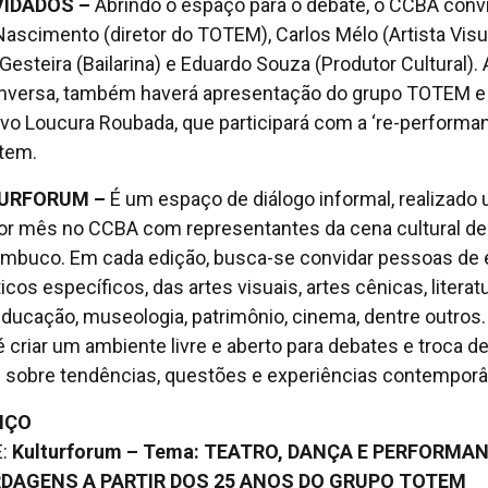
IDADOS –
Abrindo o espaço para o debate, o CCBA conv
Nascimento (diretor do TOTEM), Carlos Mélo (Artista Visua
 Gesteira (Bailarina) e Eduardo Souza (Produtor Cultural).
nversa, também haverá apresentação do grupo TOTEM e
ivo Loucura Roubada, que participará com a ‘re-performa
tem.
URFORUM –
É um espaço de diálogo informal, realizado
or mês no CCBA com representantes da cena cultural de
mbuco. Em cada edição, busca-se convidar pessoas de 
cos específicos, das artes visuais, artes cênicas, literatu
educação, museologia, patrimônio, cinema, dentre outros.
 é criar um ambiente livre e aberto para debates e troca d
s sobre tendências, questões e experiências contempor
IÇO
:
Kulturforum – Tema: TEATRO, DANÇA E PERFORMAN
DAGENS A PARTIR DOS 25 ANOS DO GRUPO TOTEM