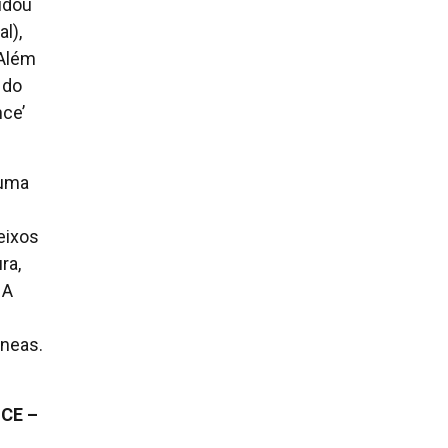
idou
l),
 Além
 do
nce’
 uma
eixos
ra,
 A
e
âneas.
CE –