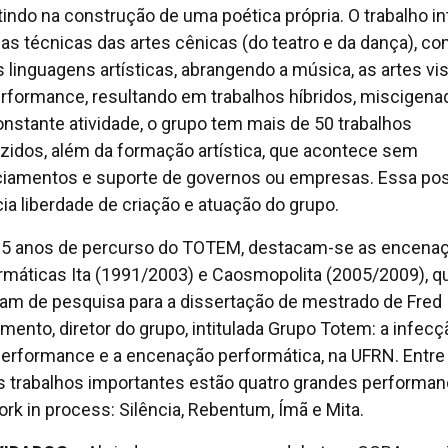
tindo na construção de uma poética própria. O trabalho in
das técnicas das artes cênicas (do teatro e da dança), c
s linguagens artísticas, abrangendo a música, as artes vi
erformance, resultando em trabalhos híbridos, miscigena
nstante atividade, o grupo tem mais de 50 trabalhos
zidos, além da formação artística, que acontece sem
ciamentos e suporte de governos ou empresas. Essa pos
cia liberdade de criação e atuação do grupo.
5 anos de percurso do TOTEM, destacam-se as encena
rmáticas Ita (1991/2003) e Caosmopolita (2005/2009), q
ram de pesquisa para a dissertação de mestrado de Fred
mento, diretor do grupo, intitulada Grupo Totem: a infecç
performance e a encenação performática, na UFRN. Entre
s trabalhos importantes estão quatro grandes performa
rk in process: Silência, Rebentum, Ímã e Mita.