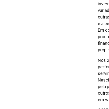
inves
varia
outra
e a p
Em co
produ
finan
propi
Nos 2
perfo
servi
Nasci
pela 
outro
em wo