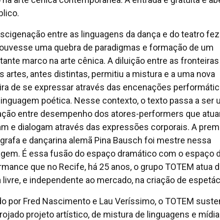
blico.
scigenação entre as linguagens da dança e do teatro fe
ouvesse uma quebra de paradigmas e formação de um
tante marco na arte cênica. A diluição entre as fronteiras
s artes, antes distintas, permitiu a mistura e a uma nova
ra de se expressar através das encenações performátic
 linguagem poética. Nesse contexto, o texto passa a ser
ação entre desempenho dos atores-performers que atua
m e dialogam através das expressões corporais. A prem
grafa e dançarina alemã Pina Bausch foi mestre nessa
agem. É essa fusão do espaço dramático com o espaço 
rmance que no Recife, há 25 anos, o grupo TOTEM atua 
 livre, e independente ao mercado, na criação de espetác
ido por Fred Nascimento e Lau Veríssimo, o TOTEM suste
rojado projeto artístico, de mistura de linguagens e mídia