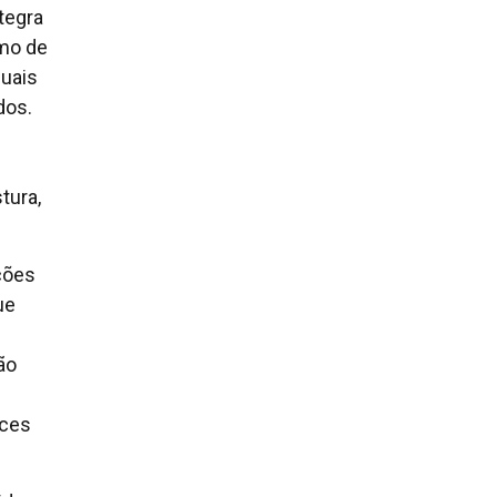
tegra
omo de
suais
dos.
tura,
ções
ue
ão
nces