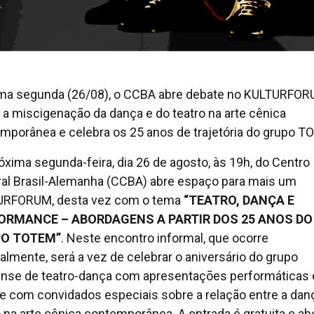
ma segunda (26/08), o CCBA abre debate no KULTURFO
 a miscigenação da dança e do teatro na arte cênica
mporânea e celebra os 25 anos de trajetória do grupo 
óxima segunda-feira, dia 26 de agosto, às 19h, do Centro
ral Brasil-Alemanha (CCBA) abre espaço para mais um
URFORUM, desta vez com o tema
“TEATRO, DANÇA E
ORMANCE – ABORDAGENS A PARTIR DOS 25 ANOS DO
O TOTEM”
. Neste encontro informal, que ocorre
lmente, será a vez de celebrar o aniversário do grupo
ense de teatro-dança com apresentações performáticas 
e com convidados especiais sobre a relação entre a dan
o na arte cênica contemporânea. A entrada é gratuita e ab