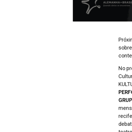
Próxi
sobre
conte
No pr
Cultu
KULT
PERF
GRUP
mensa
recif
debat
teatr