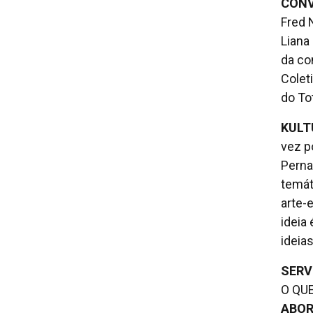
CONV
Fred 
Liana
da co
Colet
do To
KULT
vez p
Perna
temáti
arte-
ideia
ideia
SERV
O QUE
ABOR