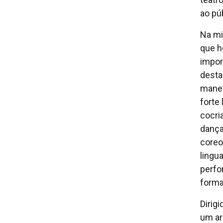
ao pú
Na mi
que h
impor
desta
manei
forte
cocri
dança
coreo
lingu
perfo
forma
Dirig
um ar