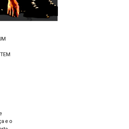
RUM
TOTEM
e
ça e o
erta