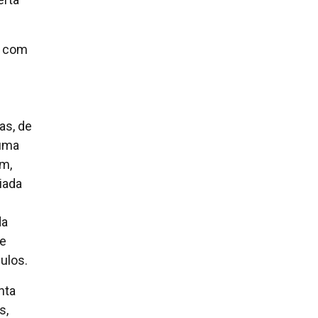
z com
as, de
 uma
m,
iada
da
de
ulos.
nta
s,