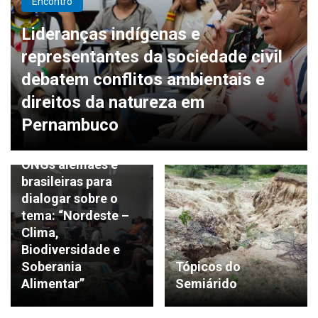
Encontro
Lideranças indígenas e
representantes da sociedade civil
debatem conflitos ambientais e
direitos da natureza em
ENCONTRO
Pernambuco
CCBA promoveu
encontro entre
ONGs alemães e
brasileiras para
dialogar sobre o
tema: “Nordeste –
Clima,
Biodiversidade e
Soberania
Tópicos do
Alimentar”
Semiárido