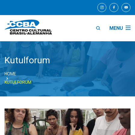
MENU
Kutulforum
HOME
KUTULFORUM