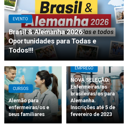
EVENTO
Brasil & Alemanha 2026:
Oportunidades para Todas e
Todos!!!
EMPREGO
NOVA SELEÇÃO:
Enfermeiras/os
CURSOS
brasileiras/os para
Alemão para
Alemanha.
enfermeiras/os e
Inscrições até 5 de
seus familiares
fevereiro de 2023