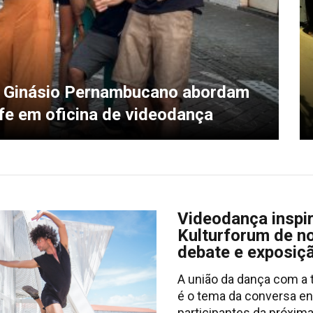
 Ginásio Pernambucano abordam
fe em oficina de videodança
Videodança inspi
Kulturforum de 
debate e exposiç
A união da dança com a t
é o tema da conversa en
participantes da próxim