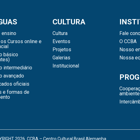
GUAS
CULTURA
INST
 ensino
Cultura
Fale con
os Cursos online e
Eventos
O CCBA
cial
Projetos
Nosso en
o básico
Galerias
Nossa eq
ntes)
Institucional
 intermediário
o avançado
PROG
icados oficiais
Cooperaç
s e formas de
ambiente
ento
Intercâm
RIGHT 2026. CCBA – Centro Cultural Brasil Alemanha