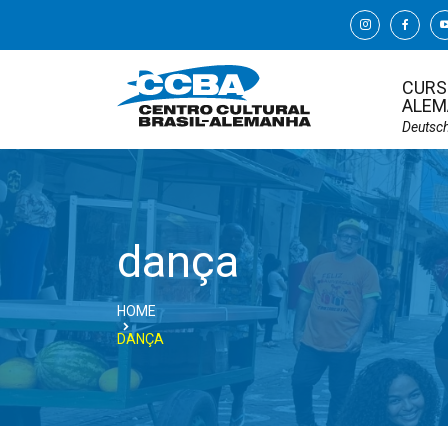
CURS
ALEM
Deutsc
dança
HOME
DANÇA