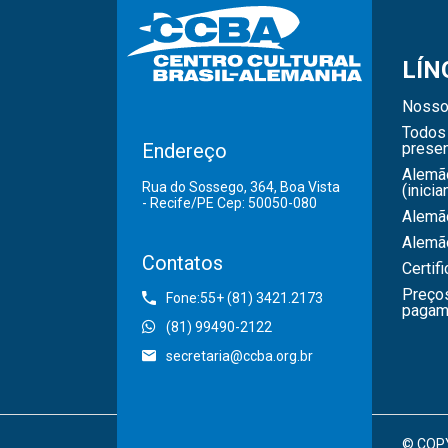
LÍN
Nosso
Todos 
Endereço
presen
Alemã
Rua do Sossego, 364, Boa Vista
(inicia
- Recife/PE Cep: 50050-080
Alemão
Alemã
Contatos
Certif
Preço
Fone:55+ (81) 3421.2173
pagam
(81) 99490-2122
secretaria@ccba.org.br
© COPY