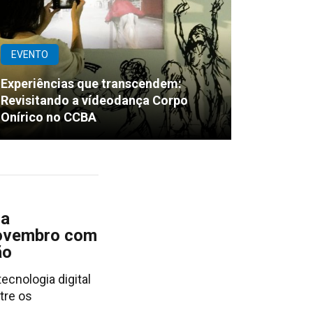
EVENTO
Experiências que transcendem:
Revisitando a vídeodança Corpo
Onírico no CCBA
ra
novembro com
ão
ecnologia digital
tre os
a