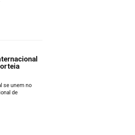
nternacional
orteia
al se unem no
ional de