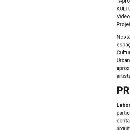
¨Apro
KULTU
Video
Proje
Nesta
espaç
Cultu
Urban
aprox
artis
P
Labor
parti
conta
arqui