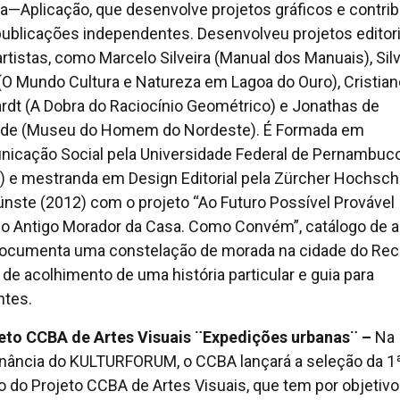
ra—Aplicação, que desenvolve projetos gráficos e contrib
publicações independentes. Desenvolveu projetos editori
rtistas, como Marcelo Silveira (Manual dos Manuais), Sil
 (O Mundo Cultura e Natureza em Lagoa do Ouro), Cristian
rdt (A Dobra do Raciocínio Geométrico) e Jonathas de
de (Museu do Homem do Nordeste). É Formada em
icação Social pela Universidade Federal de Pernambuc
) e mestranda em Design Editorial pela Zürcher Hochsch
ünste (2012) com o projeto “Ao Futuro Possível Provável
cio Antigo Morador da Casa. Como Convém”, catálogo de a
ocumenta uma constelação de morada na cidade do Reci
 de acolhimento de uma história particular e guia para
ntes.
jeto CCBA de Artes Visuais ¨Expedições urbanas¨ –
Na
nância do KULTURFORUM, o CCBA lançará a seleção da 1
o do Projeto CCBA de Artes Visuais, que tem por objetivo