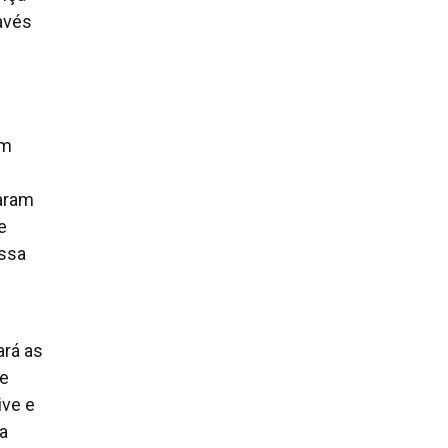
avés
em
caram
e
essa
ará as
te
ive e
 a