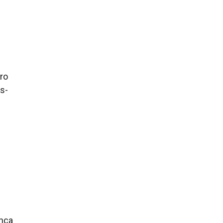
ro
s-
ança