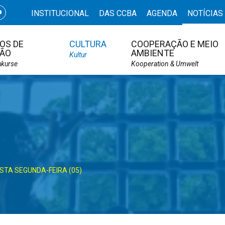
INSTITUCIONAL
DAS CCBA
AGENDA
NOTÍCIAS
OS DE
CULTURA
COOPERAÇÃO E MEIO
ÃO
AMBIENTE
Kultur
hkurse
Kooperation & Umwelt
TA SEGUNDA-FEIRA (05)