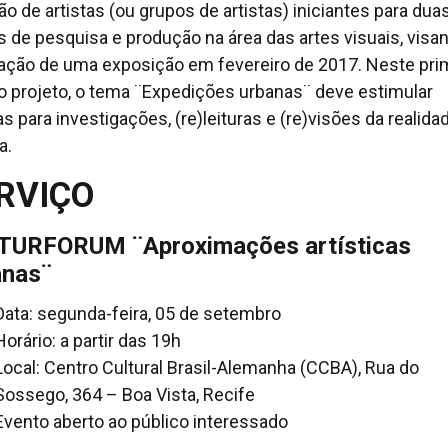
ão de artistas (ou grupos de artistas) iniciantes para dua
s de pesquisa e produção na área das artes visuais, visa
zação de uma exposição em fevereiro de 2017. Neste pri
o projeto, o tema ¨Expedições urbanas¨ deve estimular
as para investigações, (re)leituras e (re)visões da realida
a.
RVIÇO
TURFORUM ¨Aproximações artísticas
anas¨
Data: segunda-feira, 05 de setembro
Horário: a partir das 19h
Local: Centro Cultural Brasil-Alemanha (CCBA), Rua do
Sossego, 364 – Boa Vista, Recife
Evento aberto ao público interessado