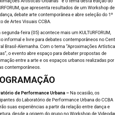
ximações Artísticas-Urbanas¨ é o tema desta edição do
RFORUM, que apresenta resultados de um Workshop de
dança, debate arte contemporânea e abre seleção do 1º
to de Artes Visuais CCBA.
 segunda-feira (05) acontece mais um KULTURFORUM,
o informal e livre para debates contemporâneos no Cent
ral Brasil-Alemanha. Com o tema “Aproximações Artística
as”, o evento abre espaço para debater propostas de
imação entre a arte e os espaços urbanos realizadas por
tas contemporâneos.
ROGRAMAÇÃO
atório de Performance Urbana –
Na ocasião, os
cipantes do Laboratório de Performance Urbana do CCBA
rão suas experiências a partir da relação entre dança e
tetura, desde a origem do grupo no Workshop de Videod