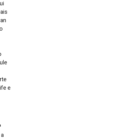
ui
ais
van
o
o
ule
rte
fe e
ª
 a