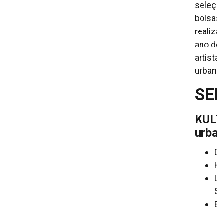
seleç
bolsa
reali
ano d
artist
urban
SE
KUL
urb