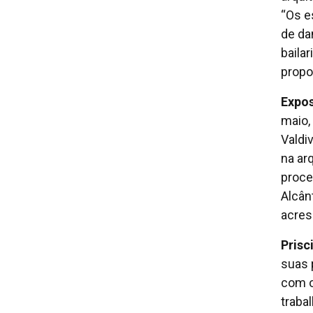
“Os e
de da
bailar
propo
Expos
maio,
Valdi
na ar
proce
Alcân
acres
Prisc
suas 
com o
traba