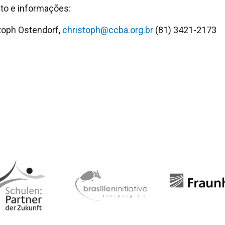
to e informações:
toph Ostendorf,
christoph@ccba.org.br
(81) 3421-2173