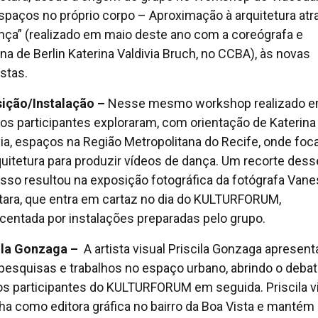
spaços no próprio corpo – Aproximação à arquitetura atr
nça” (realizado em maio deste ano com a coreógrafa e
ina de Berlin Katerina Valdivia Bruch, no CCBA), às novas
stas.
ição/Instalação –
Nesse mesmo workshop realizado 
 os participantes exploraram, com orientação de Katerina
via, espaços na Região Metropolitana do Recife, onde fo
quitetura para produzir vídeos de dança. Um recorte dess
sso resultou na exposição fotográfica da fotógrafa Van
tara, que entra em cartaz no dia do KULTURFORUM,
centada por instalações preparadas pelo grupo.
ila Gonzaga –
A artista visual Priscila Gonzaga apresent
pesquisas e trabalhos no espaço urbano, abrindo o deba
s participantes do KULTURFORUM em seguida. Priscila v
lha como editora gráfica no bairro da Boa Vista e mantém