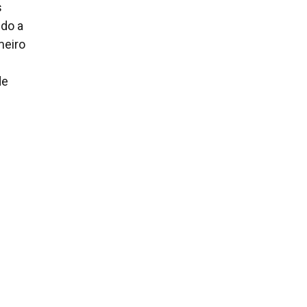
s
ndo a
meiro
de