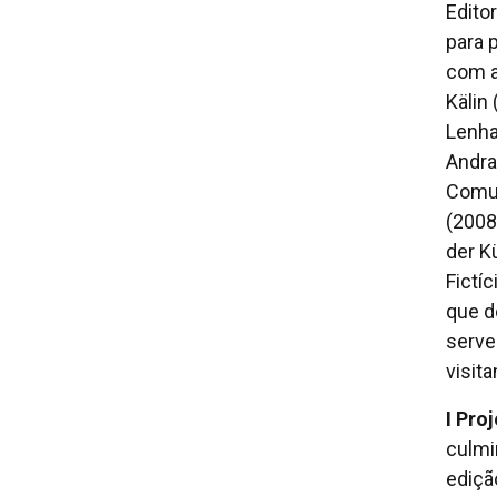
Edito
para 
com a
Kälin
Lenha
Andra
Comun
(2008
der K
Fictí
que d
serve
visita
I Pro
culmi
ediçã