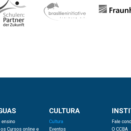
GUAS
CULTURA
INST
 ensino
Cultura
Fale con
os Cursos online e
Eventos
O CCBA