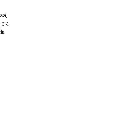
sa,
 e a
da