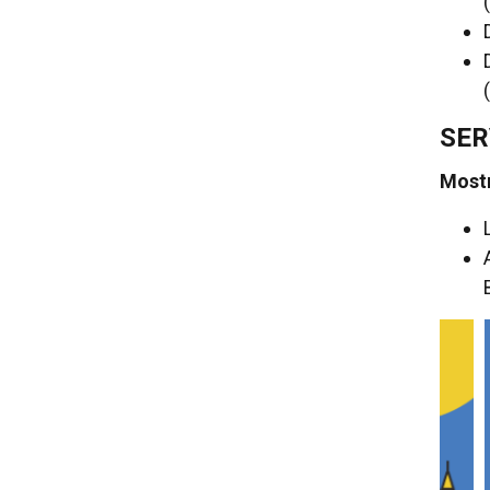
SER
Most