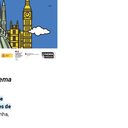
nema
de
es de
nha,