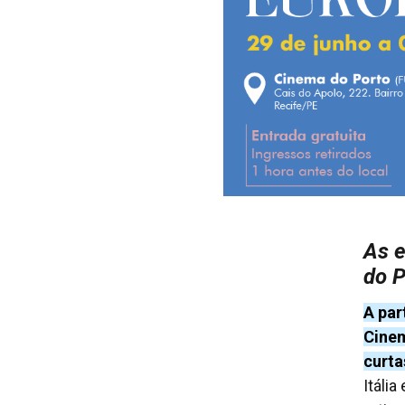
As e
do P
A par
Cinem
curt
Itáli