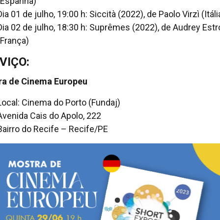
(Espanha)
Dia 01 de julho, 19:00 h: Siccità (2022), de Paolo Virzì (Itáli
Dia 02 de julho, 18:30 h: Suprêmes (2022), de Audrey Est
(França)
VIÇO:
ra de Cinema Europeu
Local: Cinema do Porto (Fundaj)
Avenida Cais do Apolo, 222
Bairro do Recife – Recife/PE