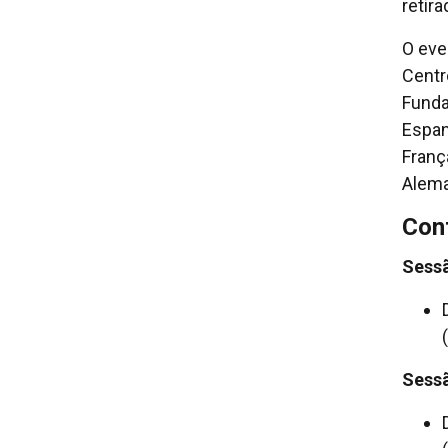
retir
O eve
Centr
Funda
Espan
Franç
Alema
Con
Sess
Sess