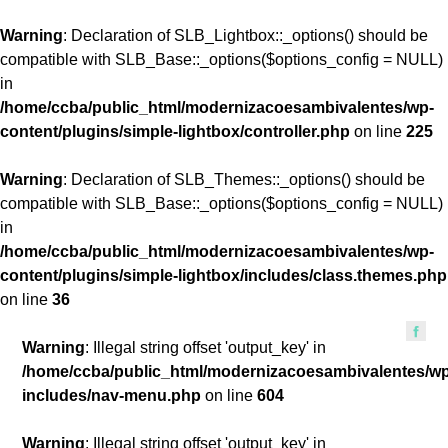
Warning
: Declaration of SLB_Lightbox::_options() should be
compatible with SLB_Base::_options($options_config = NULL)
in
/home/ccba/public_html/modernizacoesambivalentes/wp-
content/plugins/simple-lightbox/controller.php
on line
225
Warning
: Declaration of SLB_Themes::_options() should be
compatible with SLB_Base::_options($options_config = NULL)
in
/home/ccba/public_html/modernizacoesambivalentes/wp-
content/plugins/simple-lightbox/includes/class.themes.php
on line
36
Warning
: Illegal string offset 'output_key' in
/home/ccba/public_html/modernizacoesambivalentes/w
includes/nav-menu.php
on line
604
Warning
: Illegal string offset 'output_key' in