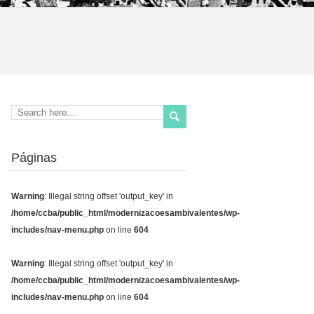
Páginas
Warning
: Illegal string offset 'output_key' in
/home/ccba/public_html/modernizacoesambivalentes/wp-
includes/nav-menu.php
on line
604
Warning
: Illegal string offset 'output_key' in
/home/ccba/public_html/modernizacoesambivalentes/wp-
includes/nav-menu.php
on line
604