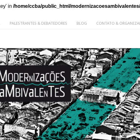
key' in
/home/ccba/public_html/modernizacoesambivalentes
L
PALESTRANTES & DEBATEDORES
BLOG
CONTATO & ORGANIZA