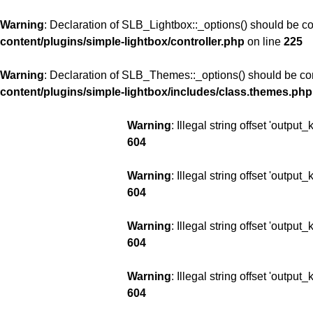
Warning
: Declaration of SLB_Lightbox::_options() should be 
content/plugins/simple-lightbox/controller.php
on line
225
Warning
: Declaration of SLB_Themes::_options() should be c
content/plugins/simple-lightbox/includes/class.themes.php
Warning
: Illegal string offset 'output_
604
Warning
: Illegal string offset 'output_
604
Warning
: Illegal string offset 'output_
604
Warning
: Illegal string offset 'output_
604