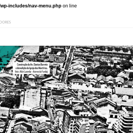
/wp-includes/nav-menu.php
on line
DORES