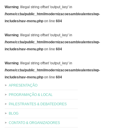
Warning
: Illegal string offset 'output_key' in
/home/ccba/public_html/modernizacoesambivalentes/wp-
includes/nav-menu.php
on line
604
Warning
: Illegal string offset 'output_key' in
/home/ccba/public_html/modernizacoesambivalentes/wp-
includes/nav-menu.php
on line
604
Warning
: Illegal string offset 'output_key' in
/home/ccba/public_html/modernizacoesambivalentes/wp-
includes/nav-menu.php
on line
604
APRESENTAÇÃO
PROGRAMAÇÃO & LOCAL
PALESTRANTES & DEBATEDORES
BLOG
CONTATO & ORGANIZADORES