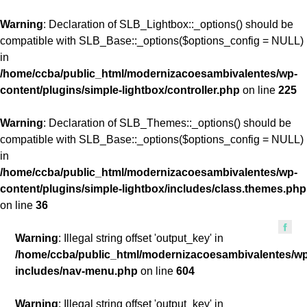
Warning
: Declaration of SLB_Lightbox::_options() should be
compatible with SLB_Base::_options($options_config = NULL)
in
/home/ccba/public_html/modernizacoesambivalentes/wp-
content/plugins/simple-lightbox/controller.php
on line
225
Warning
: Declaration of SLB_Themes::_options() should be
compatible with SLB_Base::_options($options_config = NULL)
in
/home/ccba/public_html/modernizacoesambivalentes/wp-
content/plugins/simple-lightbox/includes/class.themes.php
on line
36
Warning
: Illegal string offset 'output_key' in
/home/ccba/public_html/modernizacoesambivalentes/w
includes/nav-menu.php
on line
604
Warning
: Illegal string offset 'output_key' in