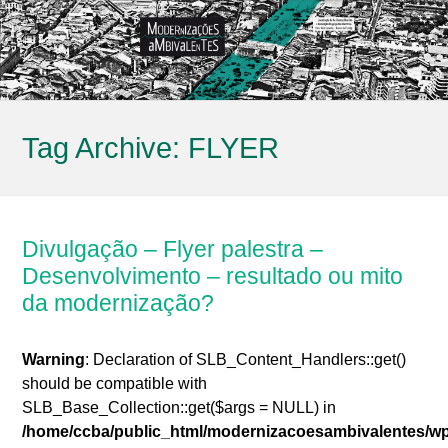
Tag Archive:
FLYER
Divulgação – Flyer palestra –
Desenvolvimento – resultado ou mito
da modernização?
Warning
: Declaration of SLB_Content_Handlers::get()
should be compatible with
SLB_Base_Collection::get($args = NULL) in
/home/ccba/public_html/modernizacoesambivalentes/w