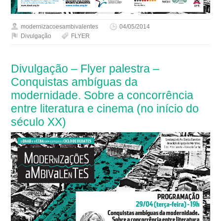
modernizacoesambivalentes
04/05/2014
Divulgação
FLYER
Divulgação – Flyer palestra –
Conquistas ambíguas da
modernidade. Sobre a concorrência
entre literatura e cinema (no início do
século XX)