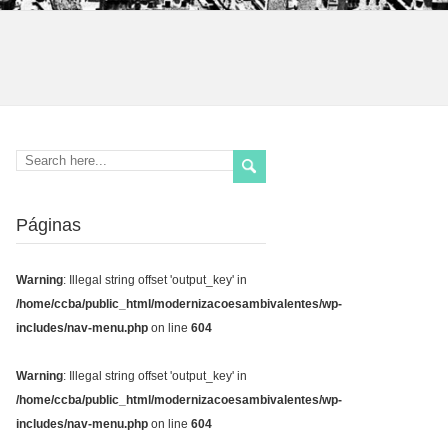
Páginas
Warning
: Illegal string offset 'output_key' in
/home/ccba/public_html/modernizacoesambivalentes/wp-
includes/nav-menu.php
on line
604
Warning
: Illegal string offset 'output_key' in
/home/ccba/public_html/modernizacoesambivalentes/wp-
includes/nav-menu.php
on line
604