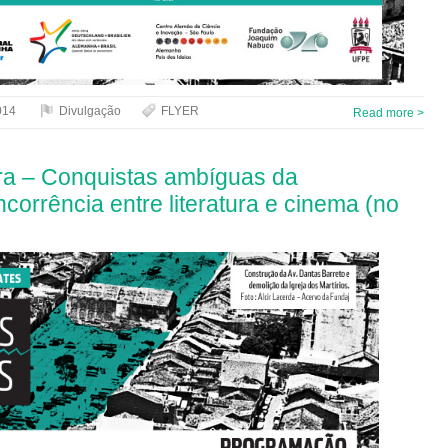
014
Divulgação
FLYER
Read more >
tra – Conquistas ambíguas da
orrência entre literatura e cinema (no