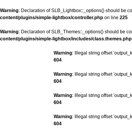
Warning
: Declaration of SLB_Lightbox::_options() should be 
content/plugins/simple-lightbox/controller.php
on line
225
Warning
: Declaration of SLB_Themes::_options() should be c
content/plugins/simple-lightbox/includes/class.themes.php
Warning
: Illegal string offset 'output_
604
Warning
: Illegal string offset 'output_
604
Warning
: Illegal string offset 'output_
604
Warning
: Illegal string offset 'output_
604