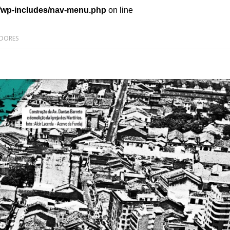
/wp-includes/nav-menu.php
on line
DORES