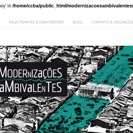
key' in
/home/ccba/public_html/modernizacoesambivalentes
L
PALESTRANTES & DEBATEDORES
BLOG
CONTATO & ORGANIZA