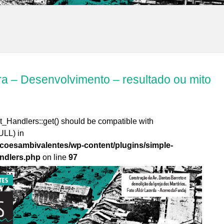
ra – Desenvolvimento – resultado ou mito
t_Handlers::get() should be compatible with
ULL) in
coesambivalentes/wp-content/plugins/simple-
andlers.php
on line
97