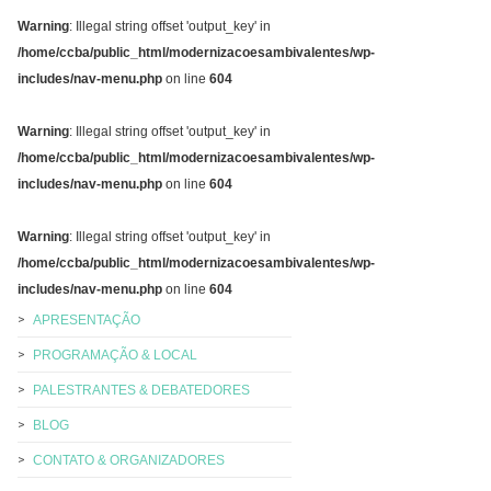
Warning
: Illegal string offset 'output_key' in
/home/ccba/public_html/modernizacoesambivalentes/wp-
includes/nav-menu.php
on line
604
Warning
: Illegal string offset 'output_key' in
/home/ccba/public_html/modernizacoesambivalentes/wp-
includes/nav-menu.php
on line
604
Warning
: Illegal string offset 'output_key' in
/home/ccba/public_html/modernizacoesambivalentes/wp-
includes/nav-menu.php
on line
604
APRESENTAÇÃO
PROGRAMAÇÃO & LOCAL
PALESTRANTES & DEBATEDORES
BLOG
CONTATO & ORGANIZADORES