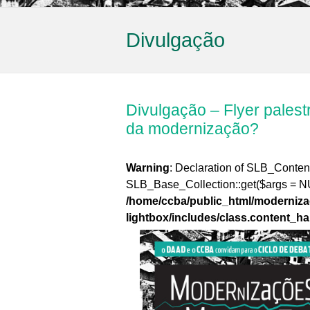
Divulgação
Divulgação – Flyer palest
da modernização?
Warning
: Declaration of SLB_Conten
SLB_Base_Collection::get($args = N
/home/ccba/public_html/moderniza
lightbox/includes/class.content_h