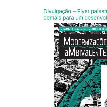
Divulgação – Flyer palest
demais para um desenvol