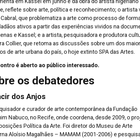
enta em Kassel em junho e da obra do artista nigeriano
, reflete sobre arte, política e reconhecimento; o artista 
 Cabral, que problematiza a arte como processo de form
dadãos ativos a partir das experiências vividos na docum
enas e Kassel; e a artista, pesquisadora e produtora cultu
ra Collier, que retoma as discussões sobre um dos maio
os de arte urbana do país, o hoje extinto SPA das Artes.
ontro é aberto ao público interessado.
bre os debatedores
cir dos Anjos
quisador e curador de arte contemporânea da Fundação
im Nabuco, no Recife, onde coordena, desde 2009, o pro
posições Política da Arte. Foi diretor do Museu de Arte
na Aloísio Magalhães – MAMAM (2001-2006) e pesquis