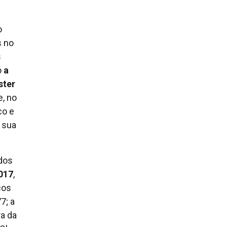
o
s no
s
o
a
ster
, no
co e
 sua
dos
017
,
cos
7; a
ra da