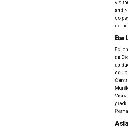
visit
and N
do pa
curad
Barb
Foi c
da Ci
as du
equip
Centr
Muril
Visua
gradu
Perna
Asl