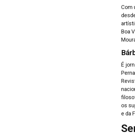
Com u
desde
artíst
Boa V
Moura
Bárb
É jor
Perna
Revis
nacio
filoso
os su
e da 
Se