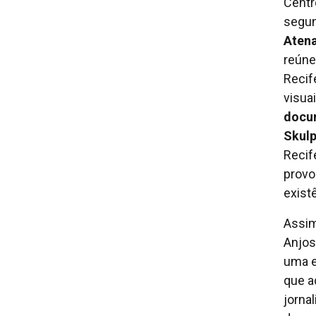
Centr
segun
Atena
reúne
Recif
visua
docu
Skulp
Recif
provo
exist
Assim
Anjos
uma e
que a
jornal