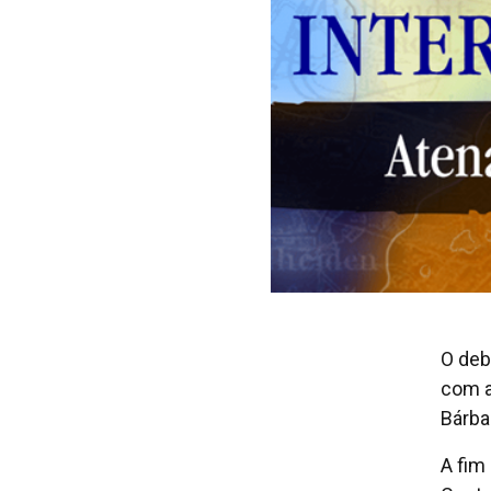
O deb
com a
Bárbar
A fim