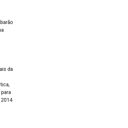
ubarão
na
ais da
tica,
s para
a 2014