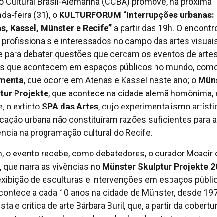
o Cultural Brasil-Alemanha (CCBA) promove, na próxima
da-feira (31), o
KULTURFORUM “Interrupções urbanas:
s, Kassel, Münster e Recife”
a partir das 19h. O encontr
 profissionais e interessados no campo das artes visuai
e para debater questões que cercam os eventos de arte
is que acontecem em espaços públicos no mundo, com
menta
, que ocorre em Atenas e Kassel neste ano; o
Mün
tur Projekte
, que acontece na cidade alemã homônima, e
e, o extinto
SPA das Artes
, cujo experimentalismo artísti
cação urbana não constituíram razões suficientes para a
ência na programação cultural do Recife.
, o evento recebe, como debatedores, o curador Moacir 
, que narra as vivências no
Münster Skulptur Projekte 2
xibição de esculturas e intervenções em espaços públi
contece a cada 10 anos na cidade de Münster, desde 197
ista e crítica de arte Bárbara Buril, que, a partir da cobertu