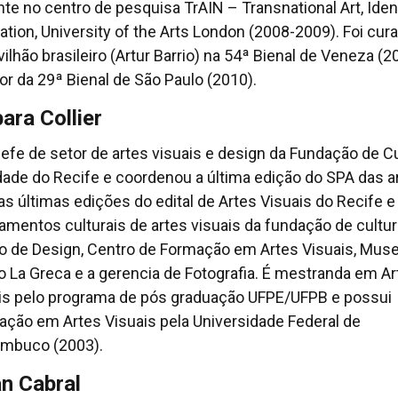
ante no centro de pesquisa TrAIN – Transnational Art, Iden
ation, University of the Arts London (2008-2009). Foi cur
vilhão brasileiro (Artur Barrio) na 54ª Bienal de Veneza (2
or da 29ª Bienal de São Paulo (2010).
ara Collier
hefe de setor de artes visuais e design da Fundação de C
dade do Recife e coordenou a última edição do SPA das a
as últimas edições do edital de Artes Visuais do Recife e
amentos culturais de artes visuais da fundação de cultur
o de Design, Centro de Formação em Artes Visuais, Mus
lo La Greca e a gerencia de Fotografia. É mestranda em A
is pelo programa de pós graduação UFPE/UFPB e possui
ação em Artes Visuais pela Universidade Federal de
mbuco (2003).
an Cabral