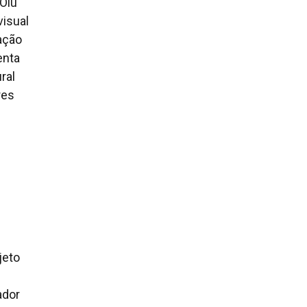
 Olu
visual
ação
enta
ral
res
jeto
ador