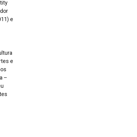
tity
ador
011) e
ultura
rtes e
 os
a –
eu
rtes