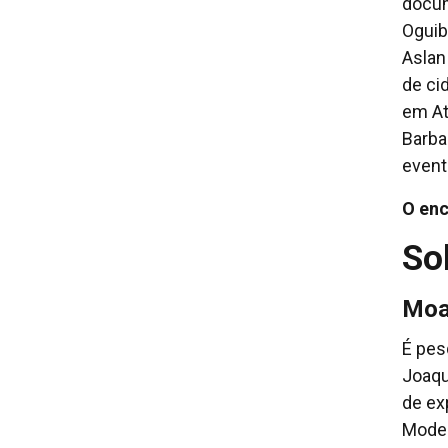
docum
Oguibe
Aslan
de ci
em At
Barba
event
O enc
So
Moa
É pes
Joaqu
de ex
Moder