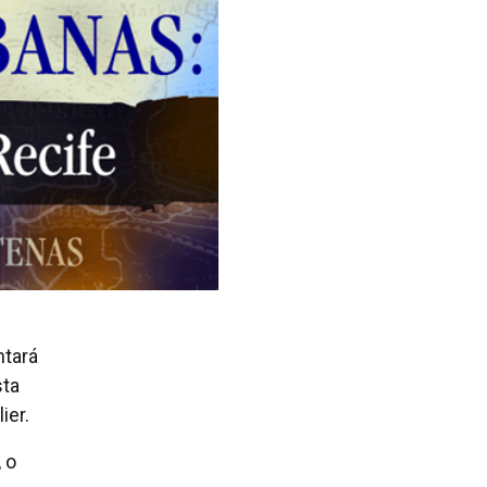
ntará
sta
ier.
 o