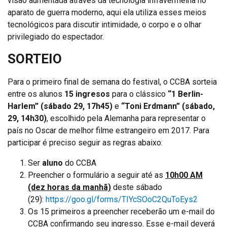
visão aumentada através da tecnologia infravermelha no
aparato de guerra moderno, aqui ela utiliza esses meios
tecnológicos para discutir intimidade, o corpo e o olhar
privilegiado do espectador.
SORTEIO
Para o primeiro final de semana do festival, o CCBA sorteia
entre os alunos
15 ingresos
para o clássico
“1 Berlin-
Harlem” (sábado 29, 17h45)
e
“Toni Erdmann” (sábado,
29, 14h30)
, escolhido pela Alemanha para representar o
país no Oscar de melhor filme estrangeiro em 2017. Para
participar é preciso seguir as regras abaixo:
Ser
aluno
do CCBA
Preencher o formulário a seguir até as
10h00 AM
(dez horas da manhã)
deste sábado
(29):
https://goo.gl/forms/TIYcSOoC2QuToEys2
Os 15 primeiros a preencher receberão um e-mail do
CCBA confirmando seu ingresso. Esse e-mail deverá