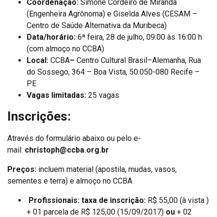
Coordenação:
Simone Cordeiro de Miranda
(Engenheira Agrônoma) e Giselda Alves (CESAM –
Centro de Saúde Alternativa da Muribeca)
Data/horário:
6ª feira, 28 de julho, 09:00 às 16:00 h
(com almoço no CCBA)
Local:
CCBA
–
Centro Cultural Brasil–Alemanha, Rua
do Sossego, 364 – Boa Vista, 50.050-080 Recife –
PE
Vagas limitadas:
25 vagas
Inscrições:
Através do formulário abaixo ou pelo e-
mail:
christoph@ccba.org.br
Preços:
incluem material (apostila, mudas, vasos,
sementes e terra) e almoço no CCBA
Profissionais: taxa de inscrição:
R$ 55,00 (à vista )
+ 01 parcela de R$ 125,00 (15/09/2017)
ou
+ 02