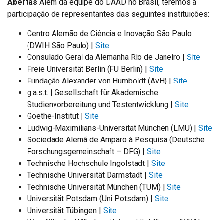
Abertas
Além da equipe do DAAD no Brasil, teremos a
participação de representantes das seguintes instituições:
Centro Alemão de Ciência e Inovação São Paulo
(DWIH São Paulo) |
Site
Consulado Geral da Alemanha Rio de Janeiro |
Site
Freie Universität Berlin (FU Berlin) |
Site
Fundação Alexander von Humboldt (AvH) |
Site
g.a.s.t. | Gesellschaft für Akademische
Studienvorbereitung und Testentwicklung |
Site
Goethe-Institut |
Site
Ludwig-Maximilians-Universität München (LMU) |
Site
Sociedade Alemã de Amparo à Pesquisa (Deutsche
Forschungsgemeinschaft – DFG) |
Site
Technische Hochschule Ingolstadt |
Site
Technische Universität Darmstadt |
Site
Technische Universität München (TUM) |
Site
Universität Potsdam (Uni Potsdam) |
Site
Universität Tübingen |
Site