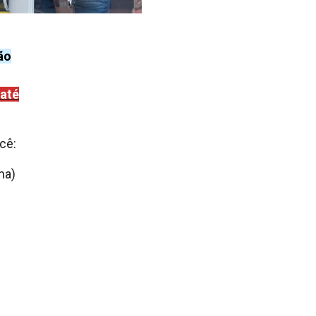
ão
até
cê:
ana)