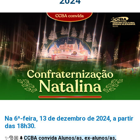
2024
Na 6ª-feira, 13 de dezembro de 2024, a partir
das 18h30.
✨🎅🏼🌲
CCBA convida Alunos/as, ex-alunos/as,