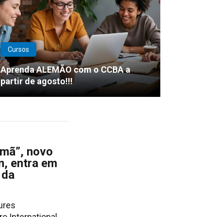
Cursos
Aprenda ALEMÃO com o CCBA a
partir de agosto!!!
emã”, novo
n, entra em
 da
ures
o International