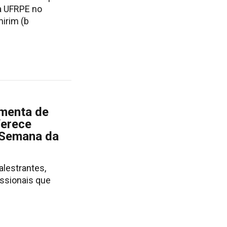
a UFRPE no
irim (b
menta de
ferece
a Semana da
alestrantes,
issionais que