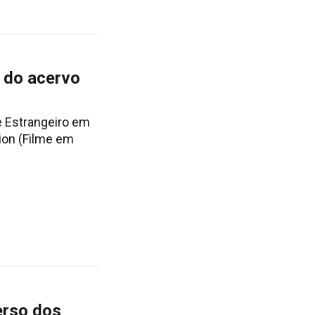
 do acervo
e Estrangeiro em
ion (Filme em
erso dos