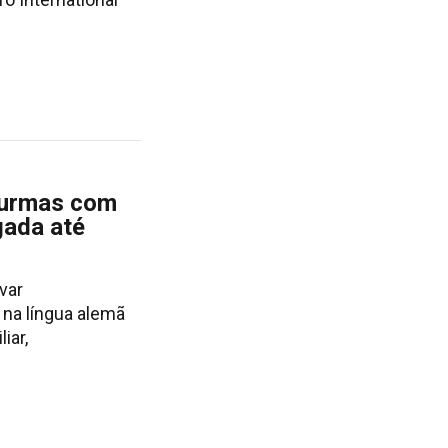
turmas com
gada até
var
na língua alemã
iar,