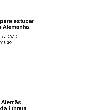
 para estudar
na Alemanha
th / DAAD
ama do
s Alemãs
 da Língua