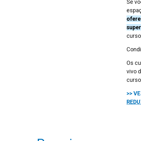
Se vo
espa
ofere
super
curso
Condi
Os cu
vivo 
curso
>> V
REDU