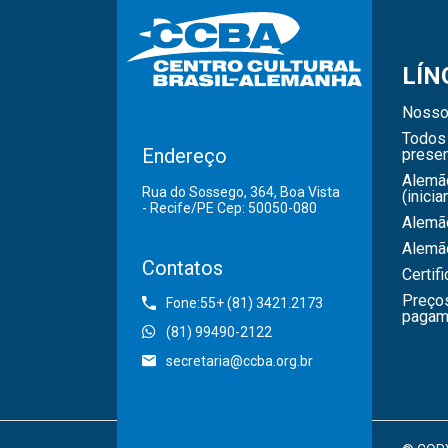
LÍN
Nosso
Todos 
Endereço
presen
Alemã
Rua do Sossego, 364, Boa Vista
(inicia
- Recife/PE Cep: 50050-080
Alemão
Alemã
Contatos
Certif
Preço
Fone:55+ (81) 3421.2173
pagam
(81) 99490-2122
secretaria@ccba.org.br