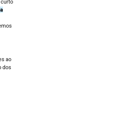
 curto
ha
remos
es ao
o dos