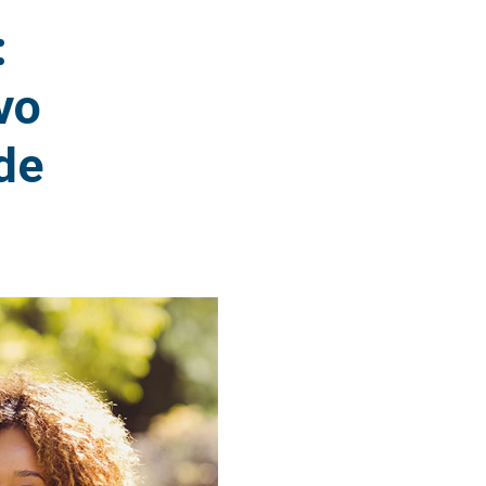
:
vo
de