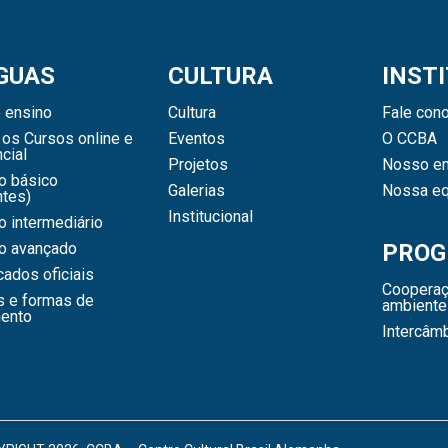
GUAS
CULTURA
INST
 ensino
Cultura
Fale con
os Cursos online e
Eventos
O CCBA
cial
Projetos
Nosso en
o básico
Galerias
Nossa eq
ntes)
Institucional
 intermediário
o avançado
PROG
icados oficiais
Cooperaç
s e formas de
ambiente
ento
Intercâm