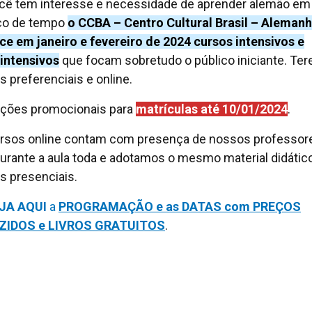
cê tem interesse e necessidade de aprender alemão em
ço de tempo
o CCBA – Centro Cultural Brasil – Aleman
ce em janeiro e fevereiro de 2024 cursos intensivos e
intensivos
que focam sobretudo o público iniciante. Te
s preferenciais e online.
ções promocionais para
matrículas até 10/01/2024
.
rsos online contam com presença de nossos professor
durante a aula toda e adotamos o mesmo material didátic
s presenciais.
EJA AQUI
a
PROGRAMAÇÃO e as DATAS com PREÇOS
ZIDOS e LIVROS GRATUITOS
.