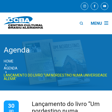
MENU
Agenda
HOME
AGENDA
LANÇAMENTO DO LIVRO “UM NORDESTINO NUMA UNIVERSIDADE
ALEMÃ”
Lançamento do livro “Um
30
nordestino numa
jan