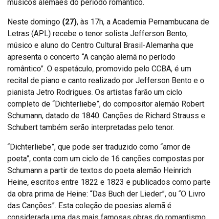
músicos alemães do período romântico.
Neste domingo
(27)
, às 17h, a Academia Pernambucana de
Letras (APL) recebe o tenor solista Jefferson Bento,
músico e aluno do Centro Cultural Brasil-Alemanha que
apresenta o concerto “A canção alemã no período
romântico”. O espetáculo, promovido pelo CCBA, é um
recital de piano e canto realizado por Jefferson Bento e o
pianista Jetro Rodrigues. Os artistas farão um ciclo
completo de “Dichterliebe”, do compositor alemão Robert
Schumann, datado de 1840. Canções de Richard Strauss e
Schubert também serão interpretadas pelo tenor.
“Dichterliebe”, que pode ser traduzido como “amor de
poeta”, conta com um ciclo de 16 canções compostas por
Schumann a partir de textos do poeta alemão Heinrich
Heine, escritos entre 1822 e 1823 e publicados como parte
da obra prima de Heine: “Das Buch der Lieder”, ou “O Livro
das Canções”. Esta coleção de poesias alemã é
considerada uma das mais famosas obras do romantismo