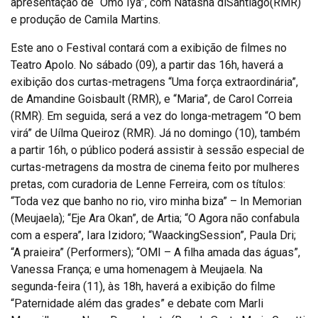
apresentação de “Omo Iya”, com Natasha diSantiago(RMR)
e produção de Camila Martins.
Este ano o Festival contará com a exibição de filmes no
Teatro Apolo. No sábado (09), a partir das 16h, haverá a
exibição dos curtas-metragens “Uma força extraordinária”,
de Amandine Goisbault (RMR), e “Maria”, de Carol Correia
(RMR). Em seguida, será a vez do longa-metragem “O bem
virá” de Uílma Queiroz (RMR). Já no domingo (10), também
a partir 16h, o público poderá assistir à sessão especial de
curtas-metragens da mostra de cinema feito por mulheres
pretas, com curadoria de Lenne Ferreira, com os títulos:
“Toda vez que banho no rio, viro minha biza” – In Memorian
(Meujaela); “Eje Ara Okan”, de Artia; “O Agora não confabula
com a espera”, Iara Izidoro; “WaackingSession”, Paula Dri;
“A praieira” (Performers); “OMI – A filha amada das águas”,
Vanessa França; e uma homenagem à Meujaela. Na
segunda-feira (11), às 18h, haverá a exibição do filme
“Paternidade além das grades” e debate com Marli