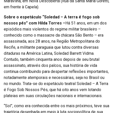
Maravilha, em Nova Descoberta (Rua da Santa Maria Goretti,
em frente à Capela).
Sobre o espetáculo “Soledad – A terra é fogo sob
nossos pés” com Hilda Torres –
Há 51 anos, em um dos
episódios mais violentos do regime militar brasileiro –
conhecido como o massacre da chácara São Bento – era
assassinada, aos 28 anos, na Região Metropolitana do
Recife, a militante paraguaia que lutou contra diversas
ditaduras na América Latina, Soledad Barrett Vidma.
Contudo, também cinquenta anos depois de seu brutal
assassinato, através dos palcos, sua história de vida
continua contribuindo para despertar reflexões importantes,
notadamente atemporais e necessárias, seja no Brasil ou
no mundo. Trata-se do espetáculo teatral Soledad – A Terra
é Fogo Sob Nossos Pés, que há oito anos vem lotando
plateias em suas circulações nacionais e internacionais.
“Sol”, como era conhecida entre os mais próximos, teve sua
trajetória desenhada em meio à luta sociopolítica de sua