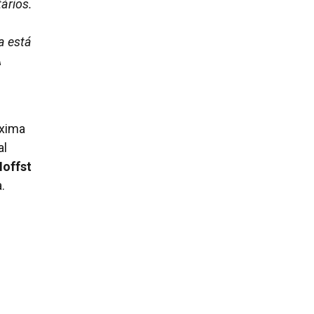
tários.
a está
A
óxima
al
Hoffst
.