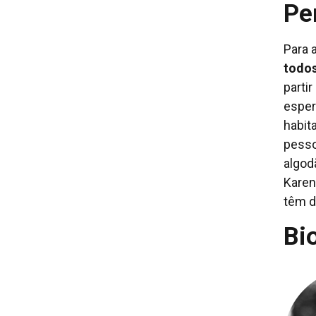
Pe
Para 
todo
partir
esper
habit
pesso
algod
Karen
têm d
Bi