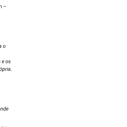
n –
a o
 e os
ópria.
onde