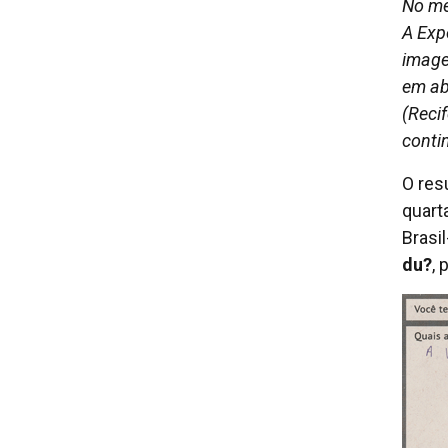
No meu
A Exp
image
em ab
(Reci
conti
O res
quart
Brasi
du?
,