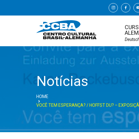
CURS
ALEM
Deutsc
Notícias
HOME
VOCÊ TEM ESPERANÇA? / HOFFST DU? – EXPOSIÇ