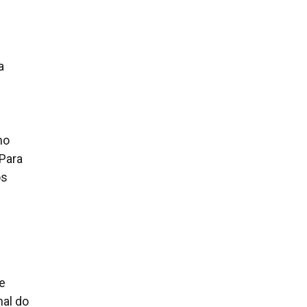
a
no
Para
os
e
nal do