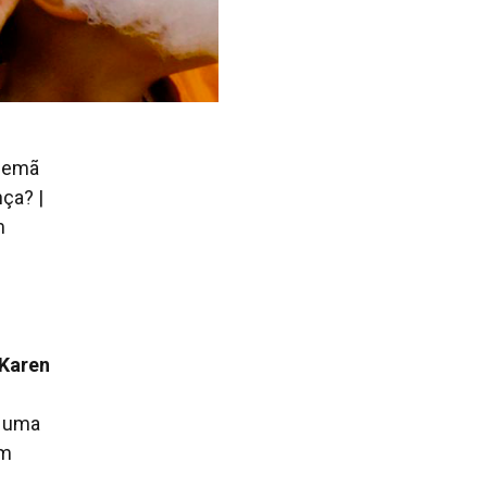
alemã
ça? |
m
 Karen
m uma
em