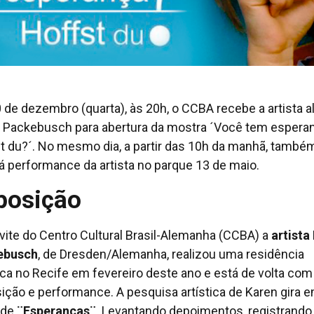
0 de dezembro (quarta), às 20h, o CCBA recebe a artista 
 Packebusch para abertura da mostra ´Você tem esperan
t du?´. No mesmo dia, a partir das 10h da manhã, també
á performance da artista no parque 13 de maio.
posição
vite do Centro Cultural Brasil-Alemanha (CCBA) a
artista
ebusch
, de Dresden/Alemanha, realizou uma residência
tica no Recife em fevereiro deste ano e está de volta co
ição e performance. A pesquisa artística de Karen gira 
 de
¨Esperanças¨
. Levantando depoimentos, registrando