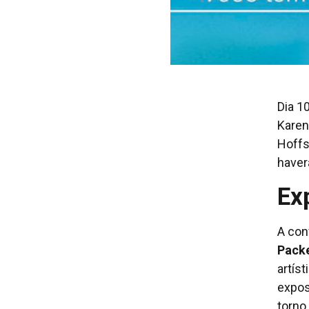
Dia 1
Karen
Hoffs
haver
Ex
A con
Pack
artís
expos
torno