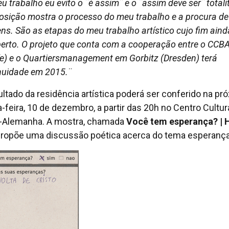
 trabalho eu evito o ¨é assim¨ e o ¨assim deve ser¨ totali
osição mostra o processo do meu trabalho e a procura de
ns. São as etapas do meu trabalho artístico cujo fim aind
erto. O projeto que conta com a cooperação entre o CCB
fe) e o Quartiersmanagement em Gorbitz (Dresden) terá
nuidade em 2015.¨
ultado da residência artística poderá ser conferido na pr
a-feira, 10 de dezembro, a partir das 20h no Centro Cultur
l-Alemanha. A mostra, chamada
Você tem esperança? | 
 propõe uma discussão poética acerca do tema esperança