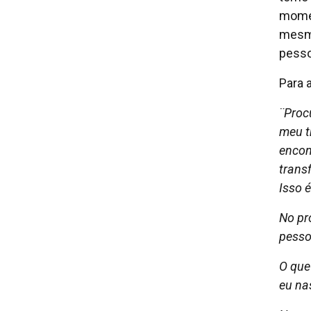
momen
mesmo
pesso
Para a
¨Proc
meu t
encon
trans
Isso 
No pr
pesso
O que
eu na