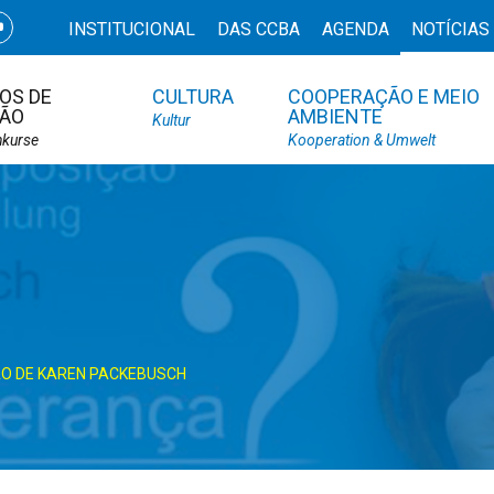
INSTITUCIONAL
DAS CCBA
AGENDA
NOTÍCIAS
OS DE
CULTURA
COOPERAÇÃO E MEIO
ÃO
AMBIENTE
Kultur
hkurse
Kooperation & Umwelt
ÃO DE KAREN PACKEBUSCH