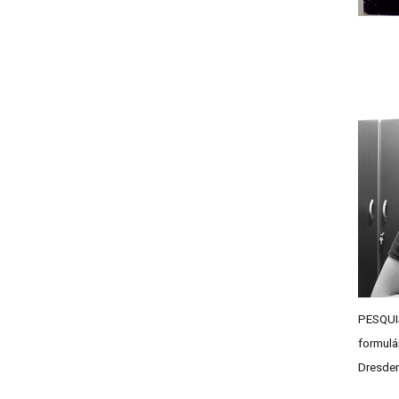
PESQUIS
formulá
Dresden