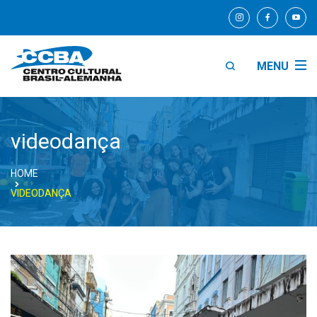
MENU
videodança
HOME
VIDEODANÇA