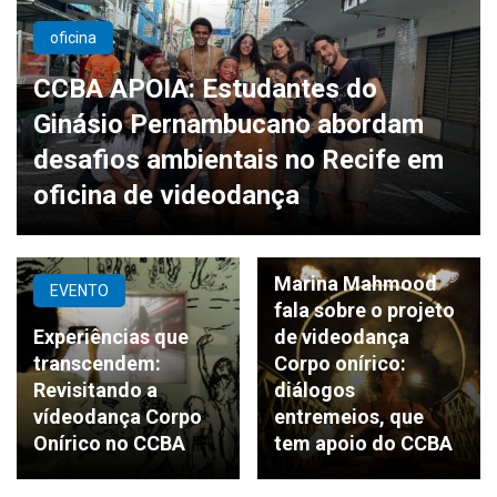
oficina
CCBA APOIA: Estudantes do
Ginásio Pernambucano abordam
desafios ambientais no Recife em
oficina de videodança
Videodança
Marina Mahmood
EVENTO
fala sobre o projeto
Experiências que
de videodança
transcendem:
Corpo onírico:
Revisitando a
diálogos
vídeodança Corpo
entremeios, que
Onírico no CCBA
tem apoio do CCBA