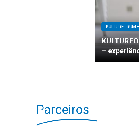
KULTURFORUM 
KULTURFOR
– experiên
Parceiros