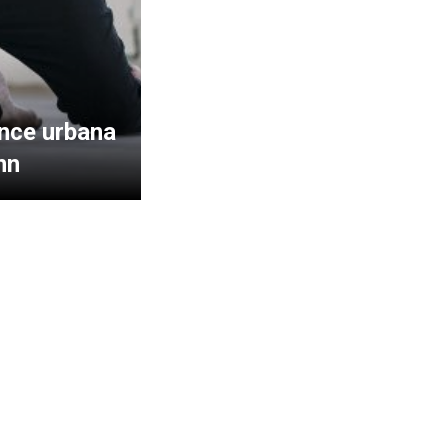
nce urbana
nn