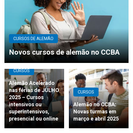
CURSOS DE ALEMÃO
Novos cursos de alemão no CCBA
CURSOS
Alemão Acelerado
nas férias de JULHO
CURSOS
2025 – Cursos
intensivos ou
Alemão no CCBA:
superintensivos,
Novas turmas em
presencial ou online
março e abril 2025