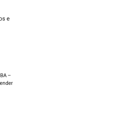
os e
CBA –
render