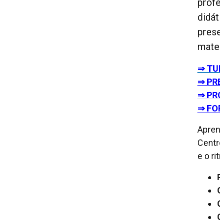
prof
didá
prese
mater
⇒ TU
⇒ PR
⇒ PR
⇒ FO
Apren
Centr
e o r