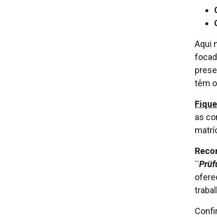
Aqui 
focad
prese
têm o
Fique
as co
matrí
Recon
¨
Prüf
ofer
traba
Confi