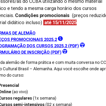
essores/as do CCBA utilizando o mesmo material
tico e tendo a mesma carga horário dos cursos
nciais.
Condições promocionais
(preços reduzid
ial didático incluso)
até 15/11/2025
RMAS DE ALEMÃO
EÇOS PROMOCIONAIS 2025.2
OGRAMAÇÃO DOS CURSOS 2025.2 (PDF)
RMULÁRIO DE INSCRIÇÃO (PDF)
da alemão de forma prática e com muita conversa no C
o Cultural Brasil – Alemanha. Aqui você escolhe onde ap
itmo do curso:
Presencial
Online
(ao vivo)
Cursos regulares
(1x semana)
Cursos semi-intensivos
(02 x semana)