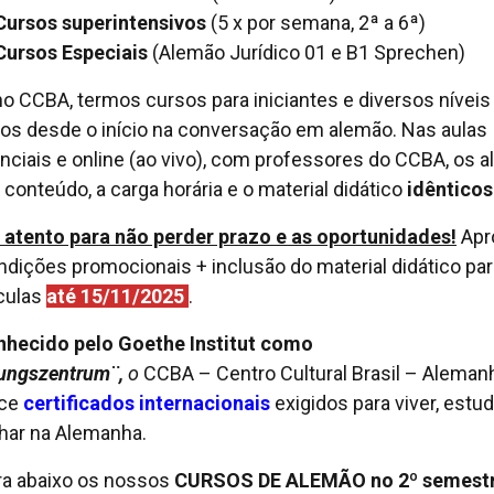
Cursos superintensivos
(5 x por semana, 2ª a 6ª)
Cursos Especiais
(Alemão Jurídico 01 e B1 Sprechen)
no CCBA, termos cursos para iniciantes e diversos níveis
os desde o início na conversação em alemão. Nas aulas
nciais e online (ao vivo), com professores do CCBA, os a
 conteúdo, a carga horária e o material didático
idênticos
 atento para não perder prazo e as oportunidades!
Apr
ndições promocionais + inclusão do material didático par
culas
até 15/11/2025
.
hecido pelo Goethe Institut como
ungszentrum¨,
o
CCBA – Centro Cultural Brasil – Aleman
ece
certificados internacionais
exigidos para viver, estud
lhar na Alemanha.
ra abaixo os nossos
CURSOS DE ALEMÃO no 2º semest