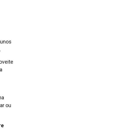
lunos
.
oveite
a
ha
ar ou
re