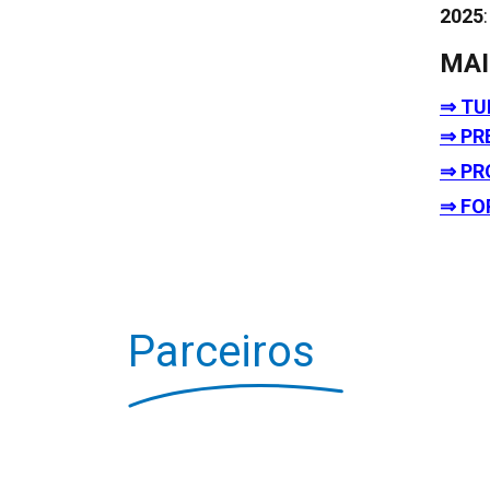
2025
:
MAI
⇒ TU
⇒ PR
⇒ PR
⇒ FO
Parceiros