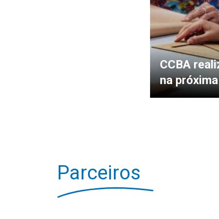
CCBA real
na próxima
Parceiros