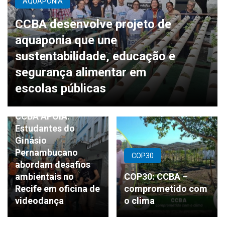
AQUAPONIA
CCBA desenvolve projeto de
aquaponia que une
sustentabilidade, educação e
segurança alimentar em
escolas públicas
oficina
CCBA APOIA:
Estudantes do
Ginásio
Pernambucano
COP30
abordam desafios
ambientais no
COP30: CCBA –
Recife em oficina de
comprometido com
videodança
o clima