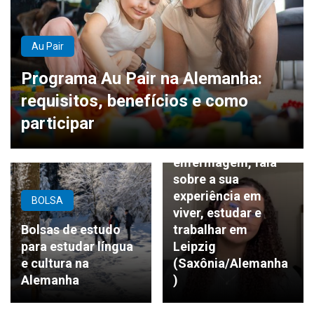
Au Pair
Programa Au Pair na Alemanha:
requisitos, benefícios e como
ENFERMAGEM
participar
Estudante de
enfermagem, fala
sobre a sua
experiência em
BOLSA
viver, estudar e
Bolsas de estudo
trabalhar em
para estudar língua
Leipzig
e cultura na
(Saxônia/Alemanha
Alemanha
)