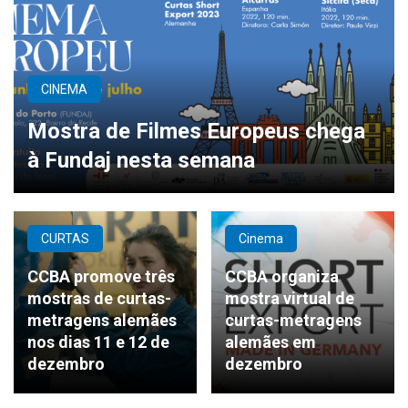
CINEMA
Mostra de Filmes Europeus chega
à Fundaj nesta semana
CURTAS
Cinema
CCBA promove três
CCBA organiza
mostras de curtas-
mostra virtual de
metragens alemães
curtas-metragens
nos dias 11 e 12 de
alemães em
dezembro
dezembro