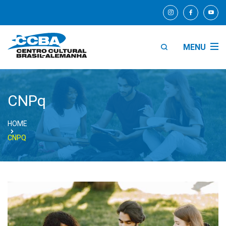
MENU
CNPq
HOME
CNPQ